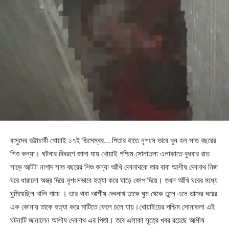
বাসুদেব ভট্টাচার্যী খোয়াই ১৭ই ডিসেম্বর… পিতার হাতে নৃশংস ভাবে খুন হল সাত বছরের
শিশু কন্যা। ঘটনার বিবরণে জানা যায় খোয়াই পশ্চিম সোনাতলা এলাকাতে বুধবার রাত
সাড়ে আটটা নাগাদ সাত বছরের শিশু কন্যা আঁখি দেবনাথকে তার বাবা আশীষ দেবনাথ নিজ
ঘরে ধারালো অস্ত্র দিয়ে নৃশংসভাবে হত্যা করে ঘাড়ে কোপ দিয়ে। তখন আঁখি ঘরের মধ্যে
ঘুমিয়েছিল খালি গায়ে । তার বাবা আশীষ দেবনাথ তাকে ঘুম থেকে তুলে এনে তাদের ঘরের
এক কোনায় তাকে হত্যা করে মাটিতে ফেলে চলে যায়।খোয়াইয়ের পশ্চিম সোনাতলা এই
ঘটনাটি জানালেন আশীষ দেবনাথ এর পিতা। তবে এলাকা সূত্রে খবর রয়েছে আশীষ