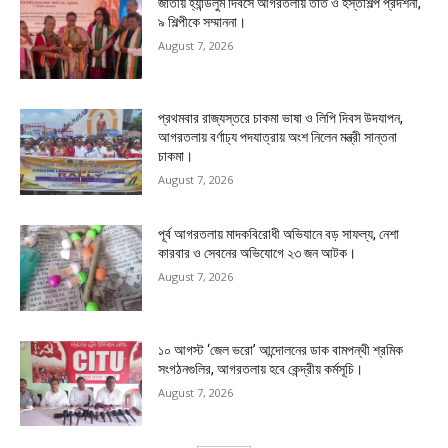
জাতীয় হ্যান্ডলুম দিবসে আগরতলায় তাঁত ও হস্তশিল্প প্রদর্শনী,
৯ শিল্পীকে সম্মাননা।
August 7, 2026
প্রথমবার রাজ্যস্তরে চাকমা ভাষা ও লিপি দিবস উদযাপন,
আগরতলায় বর্ণাঢ্য পদযাত্রায় অংশ নিলেন মন্ত্রী সান্তনা
চাকমা।
August 7, 2026
পূর্ব আগরতলায় মাদকবিরোধী অভিযানে বড় সাফল্য, নেশা
কারবার ও সেবনের অভিযোগে ২৩ জন আটক।
August 7, 2026
১০ আগস্ট ‘জেল ভরো’ আন্দোলনের ডাক বামপন্থী শ্রমিক
সংগঠনগুলির, আগরতলায় হবে কেন্দ্রীয় কর্মসূচি।
August 7, 2026