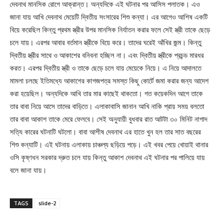
দেবনাথ মানসিক রোগে আক্রান্ত। অন্যদিকে এই ঘটনার পর আসিস পলাতক। এও
জানা যায় আখি দেবনাথ মেয়েটি দ্বিতীয় সংসারের শিশু কন্যা। এর আগেও আশিষ একটি
বিয়ে করেছিল কিন্তু প্রথম স্ত্রীর উপর মানসিক নির্যাতন করার ফলে সেই স্ত্রী তাকে ছেড়ে
চলে যায়। এরপর আবার বর্তমান স্ত্রীকে বিয়ে করে। তাদের ঘরেই আঁখির জন্ম। কিন্তু
দ্বিতীয় স্ত্রীর সাথে ও আকাশের বনিবনা হচ্ছিল না। এবং দ্বিতীয় স্ত্রীকে প্রচন্ড মারধর
করত। এরপর দ্বিতীয় স্ত্রী ও তাকে ছেড়ে চলে যায় মেয়েকে নিয়ে। এ নিয়ে আদালতে
মামলা চলছে ইতিমধ্যে আকাশের কাগজপত্র সমস্ত কিছু কোর্টে জমা করার জন্য আদেশ
করা হয়েছিল। অন্যদিকে আখি তার মার কাছেই থাকতো। গত কয়েকদিন আগে তাকে
তার বাবা নিয়ে আসে তাদের বাড়িতে। এলাকাবাসি জানান আখি নাকি প্রায় সময় বলতো
তার বাবা আকাশ তাকে মেরে ফেলবে। সেই অনুযায়ী বুধবার রাত আটটা ৩০ মিনিট নাগাদ
সত্যি কারের ঘটনাটি ঘটলো। বাবা আশীষ দেবনাথ এর হাতে খুন হল তার সাত বছরের
শিশু কন্যাটি। এই ঘটনায় এলাকায় চাঞ্চল্য ছড়িয়ে পড়ে। এই খবর পেয়ে খোয়াই থানার
ওসি কৃষ্ণধন সরকার দ্রুত চলে যায় কিন্তু আকাশ দেবনাথ এই ঘটনার পর পালিয়ে যায়
বলে জানা যায়।
TAGS
slide-2