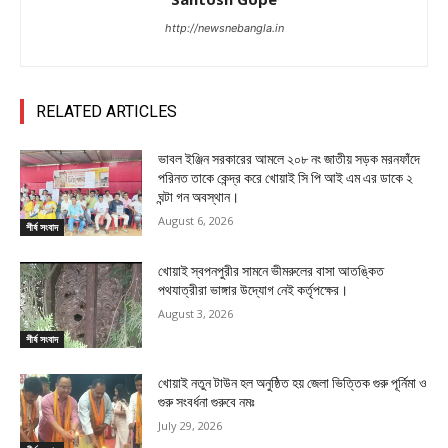
http://newsnebangla.in
RELATED ARTICLES
ভাবল ইঞ্জিন সরকারের আমলে ২০৮ নং জাতীয় সড়ক মরনফাঁদে
পরিনত তাকে কেন্দ্র করে খোয়াই সি পি আই এম এর ডাকে ২
ঘন্টা গন অবস্থান।
August 6, 2026
শীর্ষ সংবাদ
খোয়াই স্বপনপুরীর সামনে ভীমরুলের বাসা আতঙ্কিত
পথযাত্রীরা ভাঙ্গার উদ্যোগ নেই কর্তৃপক্ষের।
August 3, 2026
শীর্ষ সংবাদ
খোয়াই নতুন টাউন হল অনুষ্ঠিত হয় জেলা ভিত্তিক গুরু পূর্নিমা ও
গুরু সংবর্ধনা গুরুবে নমঃ
July 29, 2026