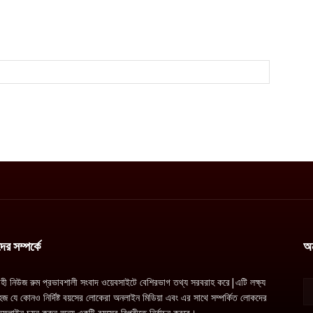
র সম্পর্কে
অ
াহী নিউজ রুম প্রভাবশালী সংবাদ ওয়েবসাইটে বেশিরভাগ তথ্য সরবরাহ করে|এটি লক্ষ্য
জ যে কোনও নির্দিষ্ট বয়সের লোকেরা অনলাইন মিডিয়া এবং এর সাথে সম্পর্কিত লোকদের
ফলাইন চয়ন করুন অন্য একটি বয়সের বিপরীতে নির্বাচন করবে।