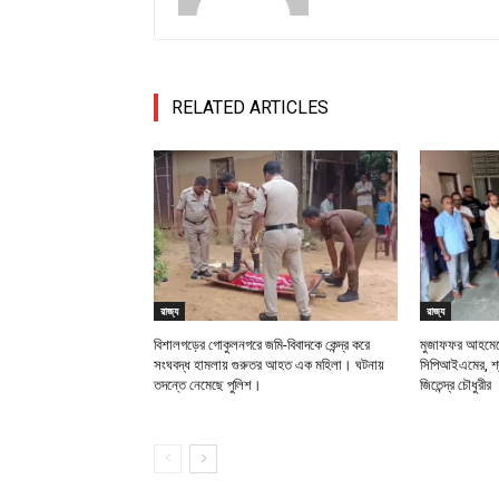
RELATED ARTICLES
রাজ্য
রাজ্য
বিশালগড়ের গোকুলনগরে জমি-বিবাদকে কেন্দ্র করে
মুজাফফর আহমেদে
সংঘবদ্ধ হামলায় গুরুতর আহত এক মহিলা। ঘটনায়
সিপিআইএমের, শ্র
তদন্তে নেমেছে পুলিশ।
জিতেন্দ্র চৌধুরীর