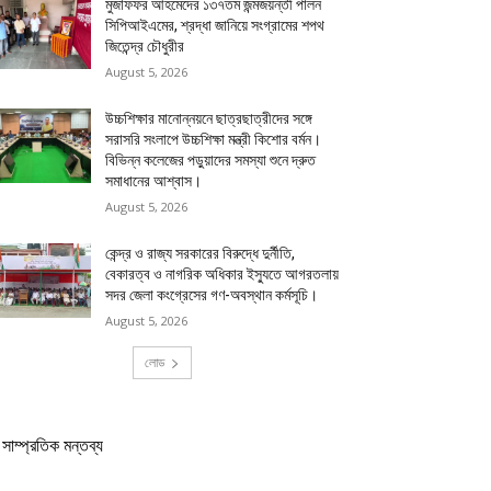
মুজাফফর আহমেদের ১৩৭তম জন্মজয়ন্তী পালন
সিপিআইএমের, শ্রদ্ধা জানিয়ে সংগ্রামের শপথ
জিতেন্দ্র চৌধুরীর
August 5, 2026
উচ্চশিক্ষার মানোন্নয়নে ছাত্রছাত্রীদের সঙ্গে
সরাসরি সংলাপে উচ্চশিক্ষা মন্ত্রী কিশোর বর্মন।
বিভিন্ন কলেজের পড়ুয়াদের সমস্যা শুনে দ্রুত
সমাধানের আশ্বাস।
August 5, 2026
কেন্দ্র ও রাজ্য সরকারের বিরুদ্ধে দুর্নীতি,
বেকারত্ব ও নাগরিক অধিকার ইস্যুতে আগরতলায়
সদর জেলা কংগ্রেসের গণ-অবস্থান কর্মসূচি।
August 5, 2026
লোড
সাম্প্রতিক মন্তব্য