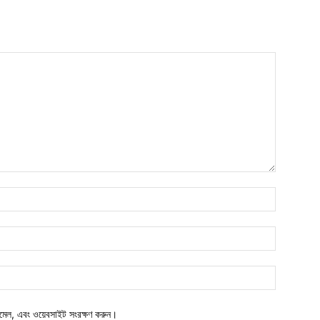
নাম*
ইমেইল*
ওয়েবসাইট:
মেল, এবং ওয়েবসাইট সংরক্ষণ করুন।