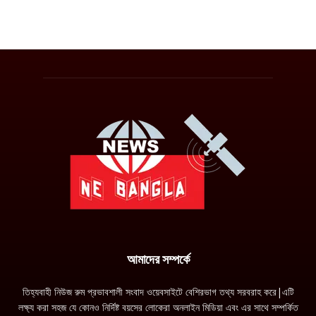
আমাদের সম্পর্কে
তিহ্যবাহী নিউজ রুম প্রভাবশালী সংবাদ ওয়েবসাইটে বেশিরভাগ তথ্য সরবরাহ করে|এটি
লক্ষ্য করা সহজ যে কোনও নির্দিষ্ট বয়সের লোকেরা অনলাইন মিডিয়া এবং এর সাথে সম্পর্কিত