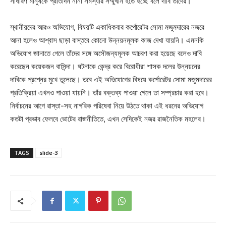
সাধারণ মানুষকে প্রতিদিন নানা সমস্যার সম্মুখীন হতে হচ্ছে বলে দাবি তাঁদের।
স্থানীয়দের আরও অভিযোগ, বিষয়টি একাধিকবার কর্পোরেটর সোমা মজুমদারের নজরে
আনা হলেও আশ্বাস ছাড়া বাস্তবে কোনো উন্নয়নমূলক কাজ দেখা যায়নি। এমনকি
অভিযোগ জানাতে গেলে তাঁদের সঙ্গে অসৌজন্যমূলক আচরণ করা হয়েছে বলেও দাবি
করেছেন কয়েকজন বাসিন্দা। ঘটনাকে কেন্দ্র করে বিরোধীরা শাসক দলের উন্নয়নের
দাবিকে প্রশ্নের মুখে তুলেছে। তবে এই অভিযোগের বিষয়ে কর্পোরেটর সোমা মজুমদারের
প্রতিক্রিয়া এখনও পাওয়া যায়নি। তাঁর বক্তব্য পাওয়া গেলে তা সম্প্রচার করা হবে।
নির্বাচনের আগে রাস্তা-সহ নাগরিক পরিষেবা নিয়ে উঠতে থাকা এই ধরনের অভিযোগ
কতটা প্রভাব ফেলবে ভোটের রাজনীতিতে, এখন সেদিকেই নজর রাজনৈতিক মহলের।
TAGS
slide-3