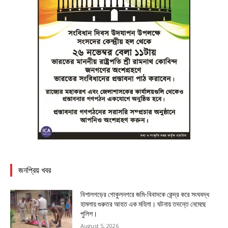
জনপ্রিয় খবর
বিশালগড়ের গোকুলনগরে জমি-বিবাদকে কেন্দ্র করে সংঘবদ্ধ
হামলায় গুরুতর আহত এক মহিলা। ঘটনায় তদন্তে নেমেছে
পুলিশ।
August 5, 2026