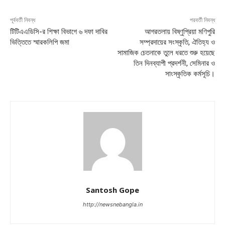
পূর্ববর্তী নিবন্ধ
পরবর্তী নিবন্ধ
টিটিএএডিসি-র শিক্ষা বিভাগে ৬ দফা দাবির
আগরতলায় বিষ্ণুপ্রিয়া মণিপুরি
ভিত্তিতে স্মারকলিপি জমা
সম্প্রদায়ের সংস্কৃতি, ঐতিহ্য ও
সামাজিক চেতনাকে তুলে ধরতে শুরু হয়েছে
তিন দিনব্যাপী প্রদর্শনী, সেমিনার ও
সাংস্কৃতিক কর্মসূচি।
Santosh Gope
http://newsnebangla.in