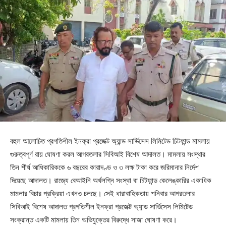
বহুল আলোচিত প্রগতিশীল ইনফ্রা প্রজেক্ট অ্যান্ড সার্ভিসেস লিমিটেড চিটফান্ড মামলায়
গুরুত্বপূর্ণ রায় ঘোষণা করল আগরতলার সিবিআই বিশেষ আদালত। মামলায় সংস্থার
তিন শীর্ষ আধিকারিককে ৬ বছরের কারাদণ্ড ও ৩ লক্ষ টাকা করে জরিমানার নির্দেশ
দিয়েছে আদালত। রাজ্যে বেআইনি অর্থলগ্নি সংস্থা বা চিটফান্ড কেলেঙ্কারির একাধিক
মামলার বিচার প্রক্রিয়া এখনও চলছে। সেই ধারাবাহিকতায় শনিবার আগরতলার
সিবিআই বিশেষ আদালত প্রগতিশীল ইনফ্রা প্রজেক্ট অ্যান্ড সার্ভিসেস লিমিটেড
সংক্রান্ত একটি মামলায় তিন অভিযুক্তের বিরুদ্ধে সাজা ঘোষণা করে।