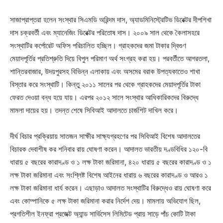
সাজাপ্রাপ্তরা হলেন সংস্থার সিএমডি অরিন্দম দাস, অ্যাডমিনিস্ট্রেটিভ ডিরেক্টর দীপশিখা
দাস চক্রবর্তী এবং ম্যানেজিং ডিরেক্টর পরিতোষ দাস। ২০০৯ সাল থেকে কৈলাসহরে
সংস্থাটির কর্পোরেট অফিস পরিচালিত হচ্ছিল। গ্রাহকদের জমা টাকার দ্বিগুণ
মেয়াদপূর্তির প্রতিশ্রুতি দিয়ে বিপুল পরিমাণ অর্থ সংগ্রহ করা হয়। পরবর্তীতে আগরতলা,
শান্তিরবাজার, উদয়পুরসহ বিভিন্ন এলাকায় এবং অসমের বরাক উপত্যকাতেও শাখা
বিস্তার করে সংস্থাটি। কিন্তু ২০১১ সালের পর থেকে গ্রাহকদের মেয়াদপূর্তির টাকা
ফেরত দেওয়া বন্ধ হয়ে যায়। এরপর ২০১২ সালে সংস্থার আধিকারিকদের বিরুদ্ধে
মামলা দায়ের হয়। তদন্ত শেষে সিবিআই আদালতে চার্জশিট দাখিল করে।
দীর্ঘ বিচার প্রক্রিয়ায় সাতজন সাক্ষীর সাক্ষ্যগ্রহণের পর সিবিআই বিশেষ আদালতের
বিচারক দেবাশীষ কর শনিবার রায় ঘোষণা করেন। আদালত ভারতীয় দণ্ডবিধির ১২০-বি
ধারায় ৫ বছরের কারাদণ্ড ও ১ লক্ষ টাকা জরিমানা, ৪২০ ধারায় ৫ বছরের কারাদণ্ড ও ১
লক্ষ টাকা জরিমানা এবং সংশ্লিষ্ট বিশেষ আইনের ধারায় ৬ বছরের কারাদণ্ড ও আরও ১
লক্ষ টাকা জরিমানা ধার্য করেন। এছাড়াও আদালত সংস্থাটির বিরুদ্ধেও রায় ঘোষণা করে
এবং কোম্পানিকে ৫ লক্ষ টাকা জরিমানা করার নির্দেশ দেয়। মামলায় অভিযোগ ছিল,
প্রগতিশীল ইনফ্রা প্রজেক্ট অ্যান্ড সার্ভিসেস লিমিটেড প্রায় সাড়ে পাঁচ কোটি টাকা