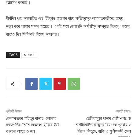
আত্মসাৎ করেছে।
দীর্ঘদিন ধরে আলোচিত এই চিটফান্ড মামলার রায়ে ক্ষতিগ্রস্ত আমানতকারীদের মধ্যে
নতুন করে আশার সঞ্চার হয়েছে। একই সঙ্গে বেআইনি অর্থলগ্নি সংস্থার বিরুদ্ধে কঠোর
বার্তাও দিল সিবিআই বিশেষ আদালত।
TAGS
slide-1
পূর্ববর্তী নিবন্ধ
পরবর্তী নিবন্ধ
কৈলাসহরের পাইতুর বাজার এলাকায়
তেলিয়ামুড়া থানার ফেন্সি-কাণ্ডে
দ্রুতগতির টমটম নিয়ন্ত্রণ হারিয়ে উল্টে
মাস্টারমাইন্ড রাজেন্দ্র রিয়াংকে পুনরায় ৫
গুরুতর আহত ৩ জন
দিনের রিমান্ডে, বাকি ৩ পুলিশকর্মী জেল