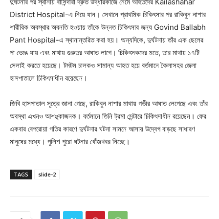
দুর্ঘটনার পর স্থানীয় বাসিন্দারা দ্রুত উদ্ধারকাজে নেমে আহতদের Kailashahar
District Hospital-এ নিয়ে যান। সেখানে প্রাথমিক চিকিৎসার পর রাকিবুন নাশার
শারীরিক অবস্থার অবনতি হওয়ায় তাঁকে উন্নত চিকিৎসার জন্য Govind Ballabh
Pant Hospital-এ স্থানান্তরিত করা হয়। অন্যদিকে, দুর্ঘটনায় তাঁর এক ছেলের
পা ভেঙে যায় এবং মাথায় গুরুতর আঘাত লাগে। চিকিৎসকদের মতে, তার মাথায় ১৭টি
সেলাই করতে হয়েছে। টমটম চালকও সামান্য আহত হয়ে বর্তমানে কৈলাসহর জেলা
হাসপাতালে চিকিৎসাধীন রয়েছেন।
জিবি হাসপাতাল সূত্রে জানা গেছে, রাকিবুন নাশার মাথায় গভীর আঘাত লেগেছে এবং তাঁর
অবস্থা এখনও আশঙ্কাজনক। বর্তমানে তিনি ট্রমা সেন্টারে চিকিৎসাধীন রয়েছেন। ফের
একবার বেপরোয়া গতির কারণে দুর্ঘটনার ঘটনা সামনে আসায় উদ্বেগ বাড়ছে সাধারণ
মানুষের মধ্যে। পুলিশ পুরো ঘটনার খোঁজখবর নিচ্ছে।
TAGS
slide-2