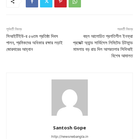
পূর্ববর্তী নিবন্ধ
পরবর্তী নিবন্ধ
সিআইটিইউ-র ৫৬তম প্রতিষ্ঠা দিবস
বহুল আলোচিত প্রগতিশীল ইনফ্রা
পালন, শ্রমিকদের অধিকার রক্ষার লড়াই
প্রজেক্ট অ্যান্ড সার্ভিসেস লিমিটেড চিটফান্ড
জোরদারের আহ্বান
মামলায় বড় রায় দিল আগরতলার সিবিআই
বিশেষ আদালত
Santosh Gope
http://newsnebangla.in