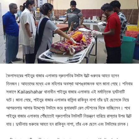
কৈলাসহরের পাইতুর বাজার এলাকায় দ্রুতগতির টমটম উল্টে গুরুতর আহত হলেন
তিনজন। আহতদের মধ্যে এক মহিলার অবস্থা আশঙ্কাজনক বলে জানা গেছে। শনিবার
সকালে Kailashahar থানাধীন পাইতুর বাজার এলাকায় এই মর্মান্তিক দুর্ঘটনাটি
ঘটে। জানা গেছে, পাইতুর বাজার এলাকার বাসিন্দা রাকিবুন নাশা তাঁর দুই ছেলেকে নিয়ে
আগরতলায় আসার উদ্দেশ্যে টমটমে করে কুমারঘাট রেল স্টেশনের দিকে যাচ্ছিলেন। পথে
পাইতুর বাজার এলাকায় পৌঁছাতেই দ্রুতগতির টমটমটি নিয়ন্ত্রণ হারিয়ে রাস্তার উপর উল্টে
যায়। দুর্ঘটনায় গুরুতর আহত হন রাকিবুন নাশা, তাঁর এক ছেলে এবং টমটমের চালক।