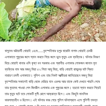
বাসুদেব ভট্টাচার্যী খোয়াই ১৪মে.…..বৃহস্পতিবার দুপুর বারোটা নাগাদ খোয়াই চেবরী
এলাকাতে পুকুরের জলে স্নান করতে গিয়ে জলে ডুবে মৃত্যু এক ব্যক্তির। ঘটনার বিবরণ
দিয়ে খোয়াই থানার ওসি কৃষ্ণ ধন সরকার এবং স্থানীয় এলাকার লোকজন জানান মৃত
ব্যক্তির নাম আর মজনু মিয়া ৫২ পিতা আবু মিয়া, বাড়ি খোয়াই রামচন্দ্র ঘাট স্থিত
নারায়ণ চমনী এলাকাতে। পুলিশ এবং তার নিকট আত্মীয়রা জানিয়েছেন মজনু মিয়া
বৃহস্পতিবার সকালেই বাড়ি থেকে বেরিয়ে যান এরপর আর তাকে কেউ দেখতে পায়নি শেষে
তার মৃতদেহ পাওয়া গেল জিবরীল এলাকার এক পুকুরের জলে। হয়তো স্নান করতে গিয়েই
তার মৃত্যু ঘটে তবে লোকটি মৃগী রোগে আক্রান্ত ছিল। এবং কিছুটা মানসিক
ভারসাম্যহীন ও ছিলেন। এই ঘটনার খবর পেয়ে পুলিশ ঘটনাস্থলে এসে পুলিশী তদন্ত