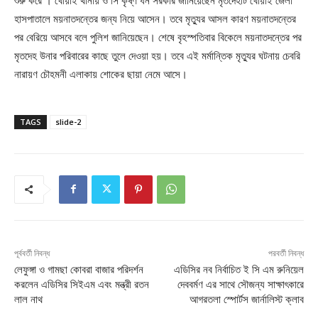
শুরু করে । খোয়াই থানায় ও সি কৃষ্ণ ধন সরকার জানিয়েছেন মৃতদেহটি খোয়াই জেলা
হাসপাতালে ময়নাতদন্তের জন্য নিয়ে আসেন। তবে মৃত্যুর আসল কারণ ময়নাতদন্তের
পর বেরিয়ে আসবে বলে পুলিশ জানিয়েছেন। শেষে বৃহস্পতিবার বিকেলে ময়নাতদন্তের পর
মৃতদেহ উনার পরিবারের কাছে তুলে দেওয়া হয়। তবে এই মর্মান্তিক মৃত্যুর ঘটনায় চেবরি
নারায়ণ চৌহমনী এলাকায় শোকের ছায়া নেমে আসে।
TAGS
slide-2
পূর্ববর্তী নিবন্ধ
পরবর্তী নিবন্ধ
লেফুঙ্গা ও গামছা কোবরা বাজার পরিদর্শন
এডিসির নব নির্বাচিত ই সি এম রুনিয়েল
করলেন এডিসির সিইএম এবং মন্ত্রী রতন
দেববর্মণ এর সাথে সৌজন্য সাক্ষাৎকারে
লাল নাথ
আগরতলা স্পোর্টস জার্নালিস্ট ক্লাব