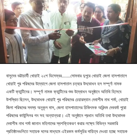
বাসুদেব ভট্টাচার্যী খোয়াই ২২শ ডিসেম্বর..…..সোমবার দুপুরে খোয়াই জেলা হাসপাতালে
খোয়াই পুর পরিষদের উদ্যোগে জেলা হাসপাতাল চত্বরে উৎভোধন হল সম্পূর্ণা নামক
একটি ক্যান্টিনের। সম্পূর্ণা নামক ক্যান্টিনের শুভ উদ্বোধন অনুষ্ঠানে অতিথি হিসেবে
উপস্থিত ছিলেন, উৎভোধক খোয়াই পুর পরিষদের চেয়ারম্যান দেবাশীষ নাথ শর্মা, খোয়াই
জিলা পরিষদের সদস্য অনুকূল দাস, জেলা হাসপাতালের চিকিৎসক অরিন্দম দেববর্মা পুরো
পরিষদের কাউন্সিলর গন সহ অন্যান্যরা। এই অনুষ্ঠানে প্রধান অতিথি তথা উৎভোদক
দেবাশীষ নাথ শর্মা জানান মহিলাদের স্বশক্তিকরণ করার লক্ষ্যে বিভিন্ন সরকারি
প্রতিষ্ঠানগুলিতে সহায়ক দলের মাধ্যমে এইরকম কর্মসূচির দায়িত্ব দেওয়া হচ্ছে সহায়ক