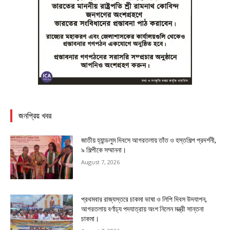
জনপ্রিয় খবর
জাতীয় হ্যান্ডলুম দিবসে আগরতলায় তাঁত ও হস্তশিল্প প্রদর্শনী,
৯ শিল্পীকে সম্মাননা।
August 7, 2026
প্রথমবার রাজ্যস্তরে চাকমা ভাষা ও লিপি দিবস উদযাপন,
আগরতলায় বর্ণাঢ্য পদযাত্রায় অংশ নিলেন মন্ত্রী সান্তনা
চাকমা।