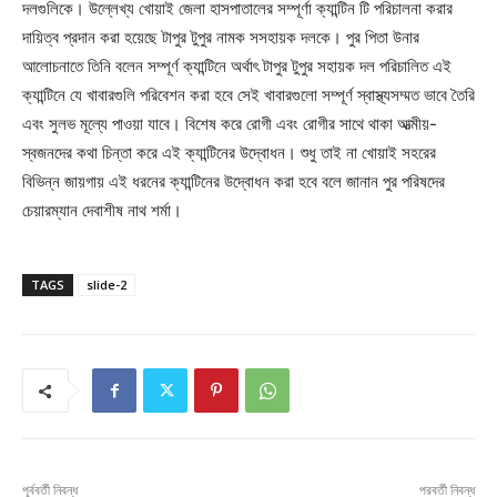
দলগুলিকে। উল্লেখ্য খোয়াই জেলা হাসপাতালের সম্পূর্ণা ক্যান্টিন টি পরিচালনা করার
দায়িত্ব প্রদান করা হয়েছে টাপুর টুপুর নামক সসহায়ক দলকে। পুর পিতা উনার
আলোচনাতে তিনি বলেন সম্পূর্ণ ক্যান্টিনে অর্থাৎ টাপুর টুপুর সহায়ক দল পরিচালিত এই
ক্যান্টিনে যে খাবারগুলি পরিবেশন করা হবে সেই খাবারগুলো সম্পূর্ণ স্বাস্থ্যসম্মত ভাবে তৈরি
এবং সুলভ মূল্যে পাওয়া যাবে। বিশেষ করে রোগী এবং রোগীর সাথে থাকা আত্মীয়-
স্বজনদের কথা চিন্তা করে এই ক্যান্টিনের উদ্বোধন। শুধু তাই না খোয়াই সহরের
বিভিন্ন জায়গায় এই ধরনের ক্যান্টিনের উদ্বোধন করা হবে বলে জানান পুর পরিষদের
চেয়ারম্যান দেবাশীষ নাথ শর্মা।
TAGS
slide-2
পূর্ববর্তী নিবন্ধ
পরবর্তী নিবন্ধ