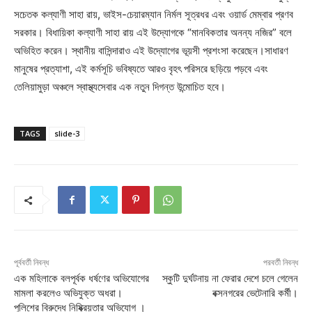
সচেতক কল্যাণী সাহা রায়, ভাইস-চেয়ারম্যান নির্মল সূত্রধর এবং ওয়ার্ড মেম্বার প্রণব
সরকার। বিধায়িকা কল্যাণী সাহা রায় এই উদ্যোগকে “মানবিকতার অনন্য নজির” বলে
অভিহিত করেন। স্থানীয় বাসিন্দারাও এই উদ্যোগের ভূয়সী প্রশংসা করেছেন।সাধারণ
মানুষের প্রত্যাশা, এই কর্মসূচি ভবিষ্যতে আরও বৃহৎ পরিসরে ছড়িয়ে পড়বে এবং
তেলিয়ামুড়া অঞ্চলে স্বাস্থ্যসেবার এক নতুন দিগন্ত উন্মোচিত হবে।
TAGS
slide-3
পূর্ববর্তী নিবন্ধ
পরবর্তী নিবন্ধ
এক মহিলাকে বলপূর্বক ধর্ষণের অভিযোগের
স্কুটি দুর্ঘটনায় না ফেরার দেশে চলে গেলেন
মামলা করলেও অভিযুক্ত অধরা।
বক্সনগরের ভেটেনারি কর্মী।
পুলিশের বিরুদ্ধে নিষ্ক্রিয়তার অভিযোগ ।