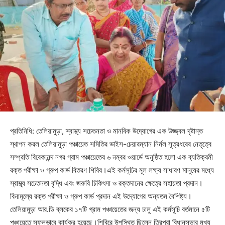
প্রতিনিধি: তেলিয়ামুড়া, স্বাস্থ্য সচেতনতা ও মানবিক উদ্যোগের এক উজ্জ্বল দৃষ্টান্ত
স্থাপন করল তেলিয়ামুড়া পঞ্চায়েত সমিতির ভাইস-চেয়ারম্যান নির্মল সূত্রধরের নেতৃত্বে
সম্প্রতি বিবেকানন্দ নগর গ্রাম পঞ্চায়েতের ৬ নম্বর ওয়ার্ডে অনুষ্ঠিত হলো এক ব্যতিক্রমী
রক্ত পরীক্ষা ও গ্রুপ কার্ড বিতরণ শিবির।এই কর্মসূচির মূল লক্ষ্য সাধারণ মানুষের মধ্যে
স্বাস্থ্য সচেতনতা বৃদ্ধি এবং জরুরি চিকিৎসা ও রক্তদানের ক্ষেত্রে সহায়তা প্রদান।
বিনামূল্যে রক্ত পরীক্ষা ও গ্রুপ কার্ড প্রদান এই উদ্যোগের অন্যতম বৈশিষ্ট্য।
তেলিয়ামুড়া আর.ডি ব্লকের ১৭টি গ্রাম পঞ্চায়েতের জন্য চালু এই কর্মসূচি বর্তমানে ৫টি
পঞ্চায়েতে সফলভাবে কার্যকর হয়েছে।শিবিরে উপস্থিত ছিলেন ত্রিপুরা বিধানসভার মুখ্য