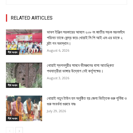
RELATED ARTICLES
ভাবল ইঞ্জিন সরকারের আমলে ২০৮ নং জাতীয় সড়ক মরনফাঁদে
পরিনত তাকে কেন্দ্র করে খোয়াই সি পি আই এম এর ডাকে ২
ঘন্টা গন অবস্থান।
August 6, 2026
শীর্ষ সংবাদ
খোয়াই স্বপনপুরীর সামনে ভীমরুলের বাসা আতঙ্কিত
পথযাত্রীরা ভাঙ্গার উদ্যোগ নেই কর্তৃপক্ষের।
August 3, 2026
শীর্ষ সংবাদ
খোয়াই নতুন টাউন হল অনুষ্ঠিত হয় জেলা ভিত্তিক গুরু পূর্নিমা ও
গুরু সংবর্ধনা গুরুবে নমঃ
July 29, 2026
শীর্ষ সংবাদ