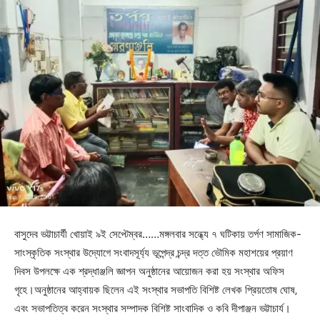
বাসুদেব ভট্টাচার্যী খোয়াই ৯ই সেপ্টেম্বর……মঙ্গলবার সন্ধ্যে ৭ ঘটিকায় তর্পণ সামাজিক-
সাংস্কৃতিক সংস্থার উদ্যোগে সংবাদসূর্য্য ভূপেন্দ্র চন্দ্র দত্ত ভৌমিক মহাশয়ের প্রয়াণ
দিবস উপলক্ষে এক শ্রদ্ধাঞ্জলি জ্ঞাপন অনুষ্ঠানের আয়োজন করা হয় সংস্থার অফিস
গৃহে।অনুষ্ঠানের আহ্বায়ক ছিলেন এই সংস্থার সভাপতি বিশিষ্ট লেখক প্রিয়তোষ ঘোষ‚
এবং সভাপতিত্ব করেন সংস্থার সম্পাদক বিশিষ্ট সাংবাদিক ও কবি দীপাঞ্জন ভট্টাচার্য।