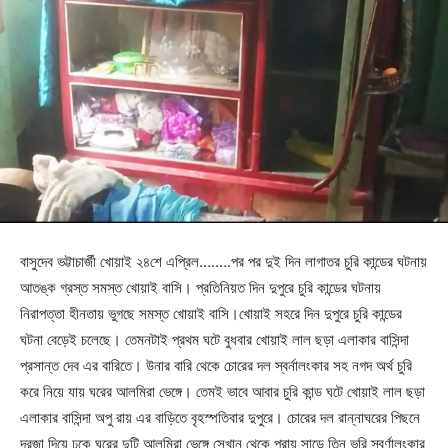
বাসুদেব ভট্টাচার্জী খোয়াই ২৪শে এপ্রিল….….পর পর দুই দিন লাগাতর চুরি কান্ডের ঘটনায়
আতঙ্ক গ্রস্ত সমস্ত খোয়াই বাসি। প্রতিনিয়ত দিন দুপুরে চুরি কান্ডের ঘটনায়
নিরাপত্তা হীনতায় ভুগছে সমস্ত খোয়াই বাসি।খোয়াই সহরে দিন দুপুরে চুরি কান্ডের
ঘটনা বেড়েই চলেছে। তেমনটাই প্রথম ঘটে বুধবার খোয়াই লাল ছড়া এলাকার বাসিন্দা
প্রসান্ত দেব এর বারিতে। উনার বারি থেকে চোরের দল স্বর্নালংকার সহ নগদ অর্থ চুরি
করে নিয়ে যায় ঘরের আলমিরা ভেঙ্গে। তেমই ভাবে আবার চুরি কান্ড ঘটে খোয়াই লাল ছড়া
এলাকার বাসিন্দা অপু রায় এর বাড়িতে বৃহস্পতিবার দুপুরে। চোরের দল রান্নাঘরের পিছনে
দরজা দিয়ে ঢুকে ঘরের দুটি আলমিরা ভেঙ্গে সেখান থেকে প্রায় সাড়ে তিন ভরি স্বর্ণালংকার