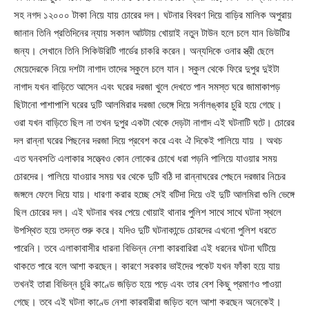
সহ নগদ ১২০০০ টাকা নিয়ে যায় চোরের দল। ঘটনার বিবরণ দিয়ে বাড়ির মালিক অপুরায়
জানান তিনি প্রতিদিনের ন্যায় সকাল আটটায় খোয়াই নতুন টাউন হলে চলে যান ডিউটির
জন্য। সেখানে তিনি সিকিউরিটি গার্ডের চাকরি করেন। অন্যদিকে ওনার স্ত্রী ছেলে
মেয়েদেরকে নিয়ে দশটা নাগাদ তাদের স্কুলে চলে যান। স্কুল থেকে ফিরে দুপুর দুইটা
নাগাদ যখন বাড়িতে আসেন এবং ঘরের দরজা খুলে দেখতে পান সমস্ত ঘরে জামাকাপড়
ছিটানো পাশাপাশি ঘরের দুটি আলমিরার দরজা ভেঙ্গে দিয়ে সর্নালঙ্কার চুরি হয়ে গেছে।
ওরা যখন বাড়িতে ছিল না তখন দুপুর একটা থেকে দেড়টা নাগাদ এই ঘটনাটি ঘটে। চোরের
দল রান্না ঘরের পিছনের দরজা দিয়ে প্রবেশ করে এবং ঐ দিকেই পালিয়ে যায় । অথচ
এত ঘনবসতি এলাকার সত্ত্বেও কোন লোকের চোখে ধরা পড়নি পালিয়ে যাওয়ার সময়
চোরদের। পালিয়ে যাওয়ার সময় ঘর থেকে দুটি বঠি দা রান্নাঘরের পেছনে দরজার নিচের
জঙ্গলে ফেলে দিয়ে যায়। ধারণা করার হচ্ছে সেই বটিদা দিয়ে ওই দুটি আলমিরা গুলি ভেঙ্গে
ছিল চোরের দল। এই ঘটনার খবর পেয়ে খোয়াই থানার পুলিশ সাথে সাথে ঘটনা স্থলে
উপস্থিত হয়ে তদন্ত শুরু করে। যদিও দুটি ঘটনাকান্ডে চোরদের এখনো পুলিশ ধরতে
পারেনি। তবে এলাকাবাসীর ধারনা বিভিন্ন নেশা কারবারিরা এই ধরনের ঘটনা ঘটিয়ে
থাকতে পারে বলে আশা করছেন। কারণে সরকার ভাইদের পকেট যখন ফাঁকা হয়ে যায়
তখনই তারা বিভিন্ন চুরি কাণ্ডে জড়িত হয়ে পড়ে এবং তার বেশ কিছু প্রমাণও পাওয়া
গেছে। তবে এই ঘটনা কাণ্ডে নেশা কারবারীরা জড়িত বলে আশা করছেন অনেকেই।