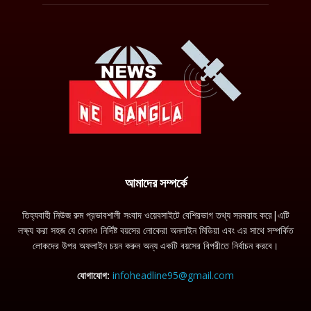
আমাদের সম্পর্কে
তিহ্যবাহী নিউজ রুম প্রভাবশালী সংবাদ ওয়েবসাইটে বেশিরভাগ তথ্য সরবরাহ করে|এটি
লক্ষ্য করা সহজ যে কোনও নির্দিষ্ট বয়সের লোকেরা অনলাইন মিডিয়া এবং এর সাথে সম্পর্কিত
লোকদের উপর অফলাইন চয়ন করুন অন্য একটি বয়সের বিপরীতে নির্বাচন করবে।
যোগাযোগ:
infoheadline95@gmail.com