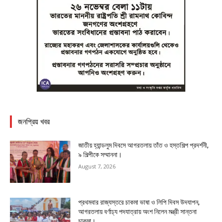
জনপ্রিয় খবর
জাতীয় হ্যান্ডলুম দিবসে আগরতলায় তাঁত ও হস্তশিল্প প্রদর্শনী,
৯ শিল্পীকে সম্মাননা।
August 7, 2026
প্রথমবার রাজ্যস্তরে চাকমা ভাষা ও লিপি দিবস উদযাপন,
আগরতলায় বর্ণাঢ্য পদযাত্রায় অংশ নিলেন মন্ত্রী সান্তনা
চাকমা।