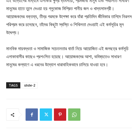
এই উদ্যোগের মাধ্যমে এলাকার ক্ষুদ্র ব্যবসায়ী, শ্রমজীবী মানুষ এবং পথচলতি সাধারণ
মানুষের হাতে তুলে দেওয়া হয় গ্লুকোজ মিশ্রিত পানীয় জল ও খাদ্যসামগ্রী।
আয়োজকদের বক্তব্য, তীব্র গরমকে উপেক্ষা করে যাঁরা প্রতিদিন জীবিকার তাগিদে নিরলস
পরিশ্রম করে চলেছেন, তাঁদের কিছুটা স্বস্তি ও শিথিলতা দেওয়াই এই কর্মসূচির মূল
উদ্দেশ্য।
মানবিক দায়বদ্ধতা ও সামাজিক সচেতনতার বার্তা নিয়ে আয়োজিত এই জলছত্র কর্মসূচি
এলাকাবাসীর কাছেও প্রশংসিত হয়েছে। আয়োজকদের আশা, ভবিষ্যতেও সাধারণ
মানুষের কল্যাণে এ ধরনের উদ্যোগ ধারাবাহিকভাবে চালিয়ে যাওয়া হবে।
TAGS
slide-2