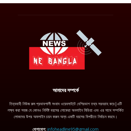
আমাদের সম্পর্কে
তিহ্যবাহী নিউজ রুম প্রভাবশালী সংবাদ ওয়েবসাইটে বেশিরভাগ তথ্য সরবরাহ করে|এটি
লক্ষ্য করা সহজ যে কোনও নির্দিষ্ট বয়সের লোকেরা অনলাইন মিডিয়া এবং এর সাথে সম্পর্কিত
লোকদের উপর অফলাইন চয়ন করুন অন্য একটি বয়সের বিপরীতে নির্বাচন করবে।
যোগাযোগ:
infoheadline95@gmail.com