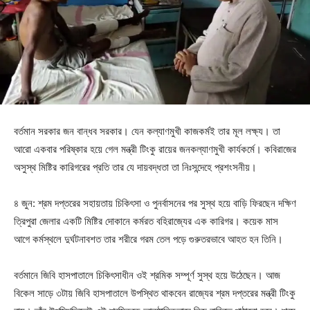
বর্তমান সরকার জন বান্ধব সরকার। যেন কল্যাণমুখী কাজকর্মই তার মূল লক্ষ্য। তা
আরো একবার পরিষ্কার হয়ে গেল মন্ত্রী টিংকু রায়ের জনকল্যাণমুখী কার্যকর্মে। কবিরাজের
অসুস্থ মিষ্টির কারিগরের প্রতি তার যে দায়বদ্ধতা তা নিঃসন্দেহে প্রশংসনীয়।
৪ জুন: শ্রম দপ্তরের সহায়তায় চিকিৎসা ও পুনর্বাসনের পর সুস্থ হয়ে বাড়ি ফিরছেন দক্ষিণ
ত্রিপুরা জেলার একটি মিষ্টির দোকানে কর্মরত বহিরাজ্যের এক কারিগর। কয়েক মাস
আগে কর্মস্থলে দুর্ঘটনাবশত তার শরীরে গরম তেল পড়ে গুরুতরভাবে আহত হন তিনি।
বর্তমানে জিবি হাসপাতালে চিকিৎসাধীন ওই শ্রমিক সম্পূর্ণ সুস্থ হয়ে উঠেছেন। আজ
বিকেল সাড়ে ৩টায় জিবি হাসপাতালে উপস্থিত থাকবেন রাজ্যের শ্রম দপ্তরের মন্ত্রী টিংকু