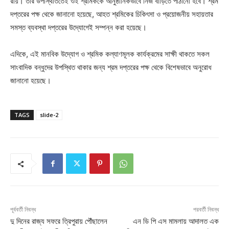
রায়। তাঁর উপস্থিতিতেই ওই শ্রমিককে আনুষ্ঠানিকভাবে নিজ বাড়িতে পাঠানো হবে। শ্রম
দপ্তরের পক্ষ থেকে জানানো হয়েছে, আহত শ্রমিকের চিকিৎসা ও প্রয়োজনীয় সহায়তার
সমস্ত ব্যবস্থা দপ্তরের উদ্যোগেই সম্পন্ন করা হয়েছে।
এদিকে, এই মানবিক উদ্যোগ ও শ্রমিক কল্যাণমূলক কার্যক্রমের সাক্ষী থাকতে সকল
সাংবাদিক বন্ধুদের উপস্থিত থাকার জন্য শ্রম দপ্তরের পক্ষ থেকে বিশেষভাবে অনুরোধ
জানানো হয়েছে।
TAGS
slide-2
পূর্ববর্তী নিবন্ধ
পরবর্তী নিবন্ধ
দু দিনের রাজ্য সফরে ত্রিপুরায় পৌঁছালেন
এন ডি পি এস মামলায় আদালত এক