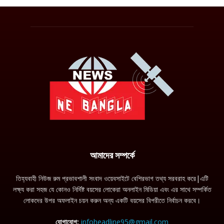
আমাদের সম্পর্কে
তিহ্যবাহী নিউজ রুম প্রভাবশালী সংবাদ ওয়েবসাইটে বেশিরভাগ তথ্য সরবরাহ করে|এটি
লক্ষ্য করা সহজ যে কোনও নির্দিষ্ট বয়সের লোকেরা অনলাইন মিডিয়া এবং এর সাথে সম্পর্কিত
লোকদের উপর অফলাইন চয়ন করুন অন্য একটি বয়সের বিপরীতে নির্বাচন করবে।
যোগাযোগ:
infoheadline95@gmail.com