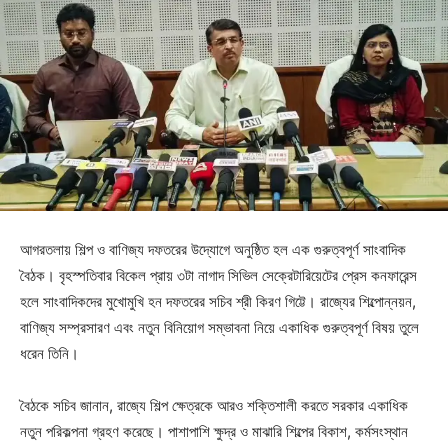
আগরতলায় শিল্প ও বাণিজ্য দফতরের উদ্যোগে অনুষ্ঠিত হল এক গুরুত্বপূর্ণ সাংবাদিক
বৈঠক। বৃহস্পতিবার বিকেল প্রায় ৩টা নাগাদ সিভিল সেক্রেটারিয়েটের প্রেস কনফারেন্স
হলে সাংবাদিকদের মুখোমুখি হন দফতরের সচিব শ্রী কিরণ গিট্টে। রাজ্যের শিল্পোন্নয়ন,
বাণিজ্য সম্প্রসারণ এবং নতুন বিনিয়োগ সম্ভাবনা নিয়ে একাধিক গুরুত্বপূর্ণ বিষয় তুলে
ধরেন তিনি।
বৈঠকে সচিব জানান, রাজ্যে শিল্প ক্ষেত্রকে আরও শক্তিশালী করতে সরকার একাধিক
নতুন পরিকল্পনা গ্রহণ করেছে। পাশাপাশি ক্ষুদ্র ও মাঝারি শিল্পের বিকাশ, কর্মসংস্থান