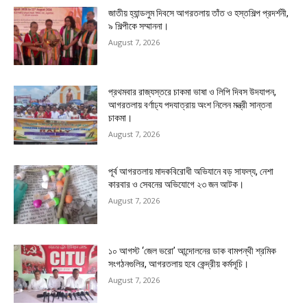
জাতীয় হ্যান্ডলুম দিবসে আগরতলায় তাঁত ও হস্তশিল্প প্রদর্শনী,
৯ শিল্পীকে সম্মাননা।
August 7, 2026
প্রথমবার রাজ্যস্তরে চাকমা ভাষা ও লিপি দিবস উদযাপন,
আগরতলায় বর্ণাঢ্য পদযাত্রায় অংশ নিলেন মন্ত্রী সান্তনা
চাকমা।
August 7, 2026
পূর্ব আগরতলায় মাদকবিরোধী অভিযানে বড় সাফল্য, নেশা
কারবার ও সেবনের অভিযোগে ২৩ জন আটক।
August 7, 2026
১০ আগস্ট ‘জেল ভরো’ আন্দোলনের ডাক বামপন্থী শ্রমিক
সংগঠনগুলির, আগরতলায় হবে কেন্দ্রীয় কর্মসূচি।
August 7, 2026