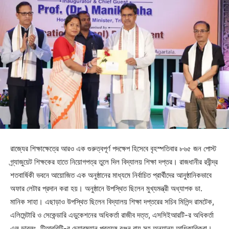
রাজ্যের শিক্ষাক্ষেত্রে আরও এক গুরুত্বপূর্ণ পদক্ষেপ হিসেবে বৃহস্পতিবার ৮৬৫ জন পোস্ট
গ্র্যাজুয়েট শিক্ষকের হাতে নিয়োগপত্র তুলে দিল বিদ্যালয় শিক্ষা দপ্তর। রাজধানীর রবীন্দ্র
শতবার্ষিকী ভবনে আয়োজিত এক অনুষ্ঠানের মাধ্যমে নির্বাচিত প্রার্থীদের আনুষ্ঠানিকভাবে
অফার লেটার প্রদান করা হয়। অনুষ্ঠানে উপস্থিত ছিলেন মুখ্যমন্ত্রী অধ্যাপক ডা.
মানিক সাহা। এছাড়াও উপস্থিত ছিলেন বিদ্যালয় শিক্ষা দপ্তরের সচিব মিলিন্দ রামটেক,
এলিমেন্টারি ও সেকেন্ডারি এডুকেশনের অধিকর্তা রাজীব দত্ত, এসসিইআরটি-র অধিকর্তা
এল ডারলং, টিআরবিটি-র চেয়ারম্যান প্রত্যুষ রঞ্জন রায় সহ অন্যান্য আধিকারিকরা।