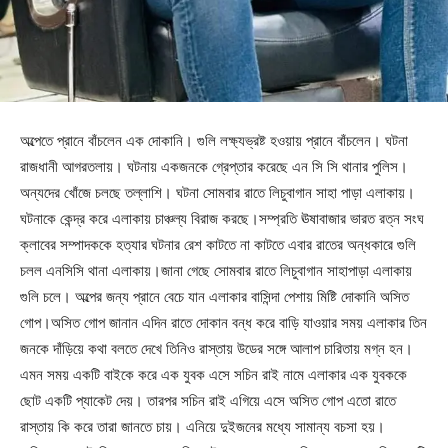
অল্পেতে প্রানে বাঁচলেন এক দোকানি। গুলি লক্ষ্যভ্রষ্ট হওয়ায় প্রানে বাঁচলেন। ঘটনা
রাজধানী আগরতলায়। ঘটনায় একজনকে গ্রেপ্তার করেছে এন সি সি থানার পুলিস।
অন্যদের খোঁজে চলছে তল্লাশি। ঘটনা সোমবার রাতে লিচুবাগান সাহা পাড়া এলাকায়।
ঘটনাকে কেন্দ্র করে এলাকায় চাঞ্চল্য বিরাজ করছে।সম্প্রতি ঊষাবাজার ভারত রত্ন সংঘ
ক্লাবের সম্পাদককে হত্যার ঘটনার রেশ কাটতে না কাটতে এবার রাতের অন্ধকারে গুলি
চলল এনসিসি থানা এলাকায়।জানা গেছে সোমবার রাতে লিচুবাগান সাহাপাড়া এলাকায়
গুলি চলে। অল্পের জন্য প্রানে বেচে যান এলাকার বাসিন্দা পেশায় মিষ্টি দোকানি অসিত
গোপ।অসিত গোপ জানান এদিন রাতে দোকান বন্ধ করে বাড়ি যাওয়ার সময় এলাকার তিন
জনকে দাঁড়িয়ে কথা বলতে দেখে তিনিও রাস্তায় উডের সঙ্গে আলাপ চারিতায় মগ্ন হন।
এমন সময় একটি বাইকে করে এক যুবক এসে সচিন রাই নামে এলাকার এক যুবককে
ছোট একটি প্যাকেট দেয়। তারপর সচিন রাই এগিয়ে এসে অসিত গোপ এতো রাতে
রাস্তায় কি করে তারা জানতে চায়। এনিয়ে দুইজনের মধ্যে সামান্য বচসা হয়।