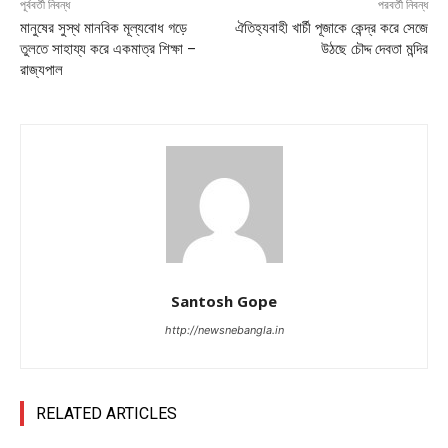
পূর্ববর্তী নিবন্ধ
পরবর্তী নিবন্ধ
মানুষের সুস্থ মানবিক মূল্যবোধ গড়ে
ঐতিহ্যবাহী খার্চী পূজাকে কেন্দ্র করে সেজে
তুলতে সাহায্য করে একমাত্র শিক্ষা –
উঠছে চৌদ্দ দেবতা মন্দির
রাজ্যপাল
Santosh Gope
http://newsnebangla.in
RELATED ARTICLES