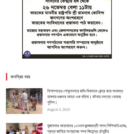
জনপ্রিয় খবর
বিশালগড়ের গোকুলনগরে জমি-বিবাদকে কেন্দ্র করে সংঘবদ্ধ
হামলায় গুরুতর আহত এক মহিলা। ঘটনায় তদন্তে নেমেছে
পুলিশ।
August 5, 2026
মুজাফফর আহমেদের ১৩৭তম জন্মজয়ন্তী পালন সিপিআইএমের,
শ্রদ্ধা জানিয়ে সংগ্রামের শপথ জিতেন্দ্র চৌধুরীর