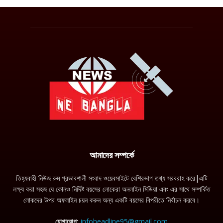
আমাদের সম্পর্কে
তিহ্যবাহী নিউজ রুম প্রভাবশালী সংবাদ ওয়েবসাইটে বেশিরভাগ তথ্য সরবরাহ করে|এটি
লক্ষ্য করা সহজ যে কোনও নির্দিষ্ট বয়সের লোকেরা অনলাইন মিডিয়া এবং এর সাথে সম্পর্কিত
লোকদের উপর অফলাইন চয়ন করুন অন্য একটি বয়সের বিপরীতে নির্বাচন করবে।
যোগাযোগ:
infoheadline95@gmail.com