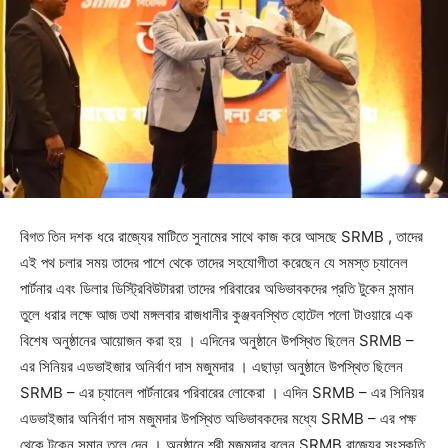
বিগত তিন দশক ধরে রাজ্যের মাটিতে সুনামের সাথে কাজ করে আসছে SRMB , তাদের
এই পথ চলার সময় তাদের পাশে থেকে তাদের সহযোগীতা করেছেন যে সমস্ত চ্যানেল
পার্টনার এবং ডিলার ডিস্ট্রিবিউটাররা তাদের পরিবারের অভিভাবকদের প্রতি টুকেন সন্মান
তুলে ধরার লক্ষে আজ তথা মঙ্গলবার রাজধানীর কুঞ্জবনস্থিত হোটেল পলো টাওয়ারে এক
বিশেষ অনুষ্ঠানের আয়োজন করা হয় । এদিনের অনুষ্ঠানে উপস্থিত ছিলেন SRMB –
এর সিনিয়র এডভাইজার অনির্বাণ দাস মজুমদার । এছাড়া অনুষ্ঠানে উপস্থিত ছিলেন
SRMB – এর চ্যানেল পার্টনারের পরিবারের লোকেরা । এদিন SRMB – এর সিনিয়র
এডভাইজার অনির্বাণ দাস মজুমদার উপস্থিত অভিভাবকদের মধ্যে SRMB – এর পক্ষ
থেকে টুকেন সন্মান তুলে দেন । অনুষ্ঠানে শ্রী মজুমদার বলেন SRMB রাজ্যের সংস্কৃতি