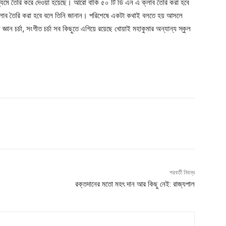
ধ্যমে তৈরি করে দেওয়া হয়েছে। আরো বাকি ৫০ টি ডি এন এ ক্লাব তৈরি করা হবে
্লাব তৈরি করা হবে বলে তিনি জানান। পরিশেষে একটা কথাই বলতে হয় আসলে
্ঞান চর্চা, সংগীত চর্চা সব কিছুতে এগিয়ে রয়েছে খোয়াই মহাকুমার অন্যান্য স্কুল
পরবর্তী নিবন্ধ
রক্তদানের মতো মহৎ দান আর কিছু নেই: রাজ্যপাল