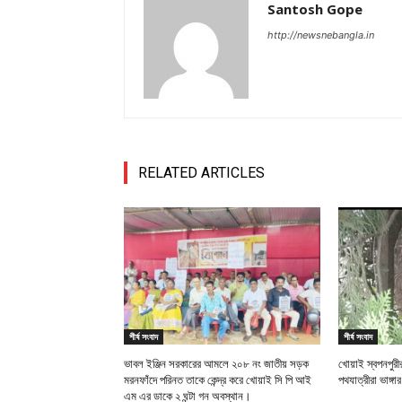
Santosh Gope
http://newsnebangla.in
RELATED ARTICLES
শীর্ষ সংবাদ
শীর্ষ সংবাদ
ভাবল ইঞ্জিন সরকারের আমলে ২০৮ নং জাতীয় সড়ক
খোয়াই স্বপনপুর
মরনফাঁদে পরিনত তাকে কেন্দ্র করে খোয়াই সি পি আই
পথযাত্রীরা ভাঙ্গা
এম এর ডাকে ২ ঘন্টা গন অবস্থান।