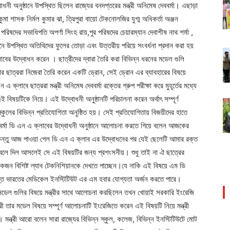
নী অনুষ্ঠানে উপস্থিত ছিলেন রাজ্যের বনদপ্তরের মন্ত্রী অনিমেষ দেববর্মা। এছাড়া
 শাসক নির্মল কুমার ঝা, ত্রিপুরা বায়ো টেকনোলজির যুগ্ম অধিকর্তা অঞ্জন
রিষদের সভাধিপতি অপর্ণা সিংহ রায়,পুর পরিষদের চেয়ারম্যান দেবাশীষ নাথ শর্মা ,
নে উপস্থিত অতিথিদের ফুলের তোড়া এবং উত্তরীয় পরিয়ে সংবর্ধনা প্রদান করা হয়
লাবের উদ্বোধন করেন । ছাত্রীদের দ্বারা তৈরি করা বিভিন্ন ধরনের মডেল গুলি
ণির ছাত্ররা নিজেরা তৈরি করেন একটি ড্রোন, সেই ড্রোন এর ব্যাবহারের বিষয়ে
এ ক্লাবে ছাত্ররা মন্ত্রী অনিমেষ দেববর্মা রক্তের গ্রুপ পরীক্ষা করে মুহূর্তের মধ্যে
িষয়টিকে নিয়ে। এই উদ্বোধনী অনুষ্ঠানটি পরিচালনা করেন অর্থাৎ সম্পূর্ণ
 স্কুলের বিভিন্ন প্রতিযোগিতা অনুষ্ঠিত হয়। সেই প্রতিযোগিতায় বিজয়ীদের হাতে
দেববর্মা ডি এন এ ক্লাবের উদ্বোধনী অনুষ্ঠানে আলোচনা করতে গিয়ে বলেন আজকের
কিন্তু আজ পাওয়া গেল ডি এন এ ক্লাব এর উদ্বোধনের পর যেই ছেলেটি আমার রক্ত
প বলে দিল আসলেই সে এই বিষয়টির জন্য প্রশংসনীয়। শুধু তাই না ঐ ছাত্রের
কজন বিশিষ্ট ল্যাব টেকনিশিয়ানকে দেখতে পাচ্ছেন।যে নাকি এই বিষয়ে এম ডি
সমস্ত ভারতের মেডিকেল ইনস্টিটিউট এর এম হবার যোগ্যতা অর্জন করতে পারে।
 মডেল গুলির বিষয়ে মন্ত্রীর সাথে আলোচনা করছিলেন তখন খোয়াই সরকারি ইংরেজি
রী তার মডেল বিষয়ে সম্পূর্ণ আলোচনাটি ইংরেজিতে করেন এই বিষয়টি নিয়ে মন্ত্রী
। মন্ত্রী আরো বলেন সারা রাজ্যের বিভিন্ন স্কুল, কলেজ, বিভিন্ন ইনস্টিটিউটে মোট