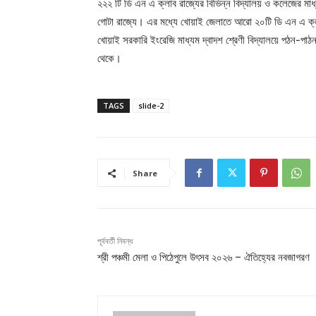
২২২ টি ডি এন এ ক্লাব রাজ্যের বিভিন্ন বিদ্যালয় ও কলেজের মা
গোটা রাজ্যে। এর মধ্যে খোয়াই জেলাতে আরো ২০টি ডি এন এ ক
খোয়াই সরকারি ইংরেজি মাধ্যম দ্বাদশ শ্রেণী বিদ্যালয়ে পঠন-পাঠন জ
থেকে।
TAGS
slide-2
Share
পূর্ববর্তী নিবন্ধ
শ্রী পঞ্চমী মেলা ও পিঠেপুলে উৎসব ২০২৬ – ঐতিহ্যের নবজাগরণ