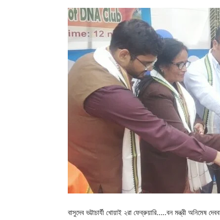
বাসুদেব ভট্টাচার্যী খোয়াই ২রা ফেব্রুয়ারি…..বন মন্ত্রী অনিমেষ দ