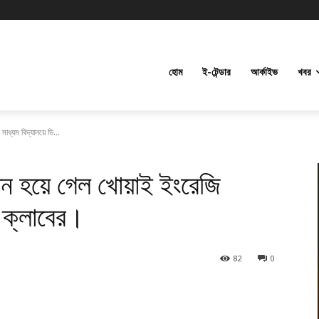
হোম
ই-টেন্ডার
আর্কাইভ
খবর
াধ্যম বিদ্যালয়ে ডি...
ধন হয়ে গেল খোয়াই ইংরেজি
এ ক্লাবের।
82
0