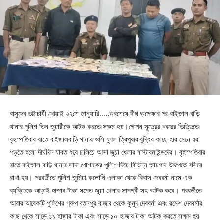
বাসুদেব ভট্টাচার্যী খোয়াই ২২শে জানুয়ারি..…অবশেষে দীর্ঘ অপেক্ষার পর বাইজাল বাড়ি
থানার পুলিশ তিন জুয়ারীকে আটক করতে সক্ষম হয়।গোপন সূত্রের খবরের ভিত্তিতে
বৃহস্পতিবার রাতে বাইজালবাড়ি থানার ওসি যুগল ত্রিপুরার বুদ্ধির কাছে হার মেনে ধরা
পড়তে হলো দীর্ঘদিন যাবত ধরে চালিয়ে আসা জুয়া খেলার মাস্টারমাইন্ডদের। বৃহস্পতিবার
রাতে বাইজাল বাড়ি থানার সাদা পোশাকের পুলিশ দিয়ে বিভিন্ন জায়গায় উৎপেতে বসিয়ে
রাখা হয়। পরবর্তীতে পুলিশ জুমিয়া কলোনি এলাকা থেকে বিবাস দেববর্মা নামে এক
ব্যক্তিকে আড়াই হাজার টাকা সমেত জুয়া খেলার সামগ্রী সহ আটক করে। পরবর্তীতে
আবার আরেকটি পুলিশের গ্রুপ রতনপুর বাজার থেকে কুমুদ দেববর্মা এবং রমেশ দেববর্মার
কাছ থেকে সাড়ে ১৯ হাজার টাকা এবং সাড়ে ১০ হাজার টাকা আটক করতে সক্ষম হয়