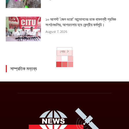
১০ আগস্ট ‘জেল ভরো’ আন্দোলনের ডাক বামপন্থী শ্রমিক
সংগঠনগুলির, আগরতলায় হবে কেন্দ্রীয় কর্মসূচি।
August 7, 2026
লোড
সাম্প্রতিক মন্তব্য