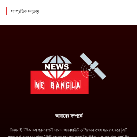
আমাদের সম্পর্কে
তিহ্যবাহী নিউজ রুম প্রভাবশালী সংবাদ ওয়েবসাইটে বেশিরভাগ তথ্য সরবরাহ করে|এটি
লক্ষ্য করা সহজ যে কোনও নির্দিষ্ট বয়সের লোকেরা অনলাইন মিডিয়া এবং এর সাথে সম্পর্কিত