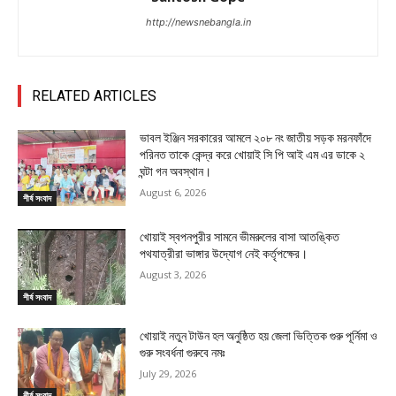
http://newsnebangla.in
RELATED ARTICLES
ভাবল ইঞ্জিন সরকারের আমলে ২০৮ নং জাতীয় সড়ক মরনফাঁদে
পরিনত তাকে কেন্দ্র করে খোয়াই সি পি আই এম এর ডাকে ২
ঘন্টা গন অবস্থান।
August 6, 2026
শীর্ষ সংবাদ
খোয়াই স্বপনপুরীর সামনে ভীমরুলের বাসা আতঙ্কিত
পথযাত্রীরা ভাঙ্গার উদ্যোগ নেই কর্তৃপক্ষের।
August 3, 2026
শীর্ষ সংবাদ
খোয়াই নতুন টাউন হল অনুষ্ঠিত হয় জেলা ভিত্তিক গুরু পূর্নিমা ও
গুরু সংবর্ধনা গুরুবে নমঃ
July 29, 2026
শীর্ষ সংবাদ