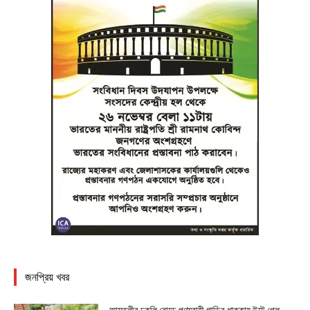
জনপ্রিয় খবর
আমতলীর ঢুকলি রোডে পণ্যবাহী গাড়ির ধাক্কায় উল্টে গেল