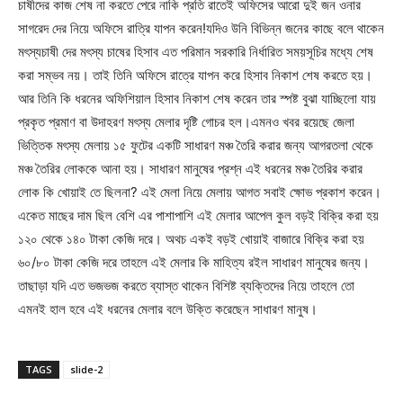
চাষীদের কাজ শেষ না করতে পেরে নাকি প্রতি রাতেই অফিসের আরো দুই জন ওনার
সাগরেদ দের নিয়ে অফিসে রাত্রি যাপন করেন!যদিও উনি বিভিন্ন জনের কাছে বলে থাকেন
মৎস্যচাষী দের মৎস্য চাষের হিসাব এত পরিমান সরকারি নির্ধারিত সময়সূচির মধ্যে শেষ
করা সম্ভব নয়। তাই তিনি অফিসে রাত্রে যাপন করে হিসাব নিকাশ শেষ করতে হয়।
আর তিনি কি ধরনের অফিশিয়াল হিসাব নিকাশ শেষ করেন তার স্পষ্ট বুঝা যাচ্ছিলো যায়
প্রকৃত প্রমাণ বা উদাহরণ মৎস্য মেলার দৃষ্টি গোচর হল।এমনও খবর রয়েছে জেলা
ভিত্তিক মৎস্য মেলায় ১৫ ফুটের একটি সাধারণ মঞ্চ তৈরি করার জন্য আগরতলা থেকে
মঞ্চ তৈরির লোককে আনা হয়। সাধারণ মানুষের প্রশ্ন এই ধরনের মঞ্চ তৈরির করার
লোক কি খোয়াই তে ছিলনা? এই মেলা নিয়ে মেলায় আগত সবাই ক্ষোভ প্রকাশ করেন।
একেত মাছের দাম ছিল বেশি এর পাশাপাশি এই মেলার আপেল কুল বড়ই বিক্রি করা হয়
১২০ থেকে ১৪০ টাকা কেজি দরে। অথচ একই বড়ই খোয়াই বাজারে বিক্রি করা হয়
৬০/৮০ টাকা কেজি দরে তাহলে এই মেলার কি মাহিত্য রইল সাধারণ মানুষের জন্য।
তাছাড়া যদি এত ভজভজ করতে ব্যাস্ত থাকেন বিশিষ্ট ব্যক্তিদের নিয়ে তাহলে তো
এমনই হাল হবে এই ধরনের মেলার বলে উক্তি করেছেন সাধারণ মানুষ।
TAGS
slide-2