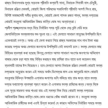
রাজ্য বিধানসভার মুখ্য সচেতক শ্রীমতি কল্যাণী সাহা, বিধায়ক পিনাকী দাস চৌধুরী,
বিধায়ক রঞ্জিত দেববর্মা, খোয়াই জিলা পরিষদের সভাধিপতি শ্রীমতি অপর্ণা সিংহ রায়,
বিশিষ্ট সমাজসেবী সমীর কুমার দাস, খোয়াই জেলা শাসক রজত পান্থ, মৎস্য দপ্তরের
খোয়াই মহকুমা আধিকারিক বিজয় কান্তি ঘোষ সহ অন্যান্যরা।
প্রদীপ প্রজ্জ্বলনের মধ্য দিয়ে নির্ধারিত সময় সূচি থেকে দেড় ঘন্টা দেরি করে
জেলাভিত্তিক মৎস্যমালার শুভ সূচনা হয়। এই মেলাতে সাধারণ মানুষের উপস্থিতি ছিল
একেবারেই নগণ্য। অথচ এই মেলা করতে গিয়ে রাজ্য সরকারের লাখ লাখ টাকা খরচ
করেছে দপ্তর অথচ মেলাতে জনগণের উপস্থিতি নেই বললেই চলে। মৎস্য মেলাতে মাছ
বিক্রির ব্যবস্থা করা হয়েছে কিন্তু মেলাতে আগত সাধারণ অংশের জনগণের অভিযোগ
বাজার থেকে চড়া দামে মাছ বিক্রি করছেন মাছ চাষিরা তাও হাতে গুনা কয়েকন মাছ
ব্যবসায়ী তাদের ষ্টল দিয়েছেন। তবে মেলাতে আগত বিধায়ক রঞ্জিত দেববর্মা খোয়াই মৎস্য
দপ্তরকে অনুরোধ করেন এই সময়ে অর্থাৎ ডিসেম্বর মাস এবং জানুয়ারি মাসে খোয়াই
মহকুমার বিভিন্ন উপজাতি এলাকার জলাশয় গুলি শুকিয়ে যায় তার জন্য যাতে মৎস্য
দপ্তর যথাযোগ্য ব্যবস্থা গ্রহণ করেন ঐ এলাকার মৎস্য চাষিদের জন্য।অন্য দিকে
এক সূত্র মারফত খবর পাওয়া যায় এই সমস্ত দিক নিয়ে খোয়াই মৎস্য দপ্তরের
আধিকারিক বিজয় কান্তি ঘোষ কোন ধরনের খোঁজ খবরই রাখেন না। মহকুমা মৎস্য
আধিকারিক চাষীদের কথা এতই চিন্তা করেন! যে কারনে অফিসের নির্ধারিত সময়ে মৎস্য