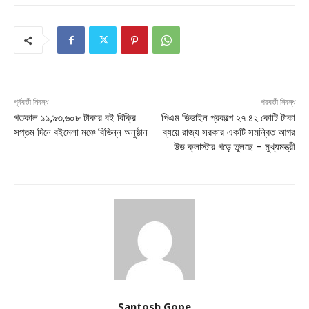
পূর্ববর্তী নিবন্ধ
পরবর্তী নিবন্ধ
গতকাল ১১,৯৩,৬০৮ টাকার বই বিক্রি
পিএম ডিভাইন প্রকল্পে ২৭.৪২ কোটি টাকা
সপ্তম দিনে বইমেলা মঞ্চে বিভিন্ন অনুষ্ঠান
ব্যয়ে রাজ্য সরকার একটি সমন্বিত আগর
উড ক্লাস্টার গড়ে তুলছে – মুখ্যমন্ত্রী
Santosh Gope