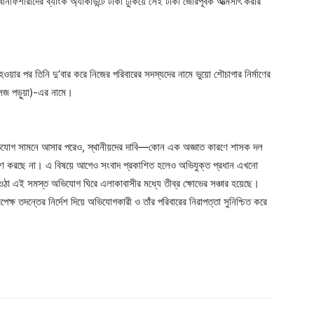
েনিফিশারীদের ব্যাংক অ্যাকাউন্টে টাকা ঢুকিয়ে সেই টাকা জোরপূর্বক আত্মসাৎ করার
হওয়ার পর তিনি দু’বার করে নিজের পরিবারের সদস্যদের নামে ভুয়ো শৌচাগার নির্মাণের
(কলেজ পড়ুয়া)-এর নামে।
িযোগ সামনে আসার পরেও, স্থানীয়দের দাবি—কোন এক অজ্ঞাত কারণে শাসক দল
প গ্রহণ করছে না। এ বিষয়ে আগেও সংবাদ প্রকাশিত হলেও অভিযুক্ত প্রধান এখনো
ে ওঠা এই সমস্ত অভিযোগ ঘিরে এলাকাবাসীর মধ্যে তীব্র ক্ষোভের সঞ্চার হয়েছে।
্ষ তদন্তের নির্দেশ দিয়ে অভিযোগকারী ও তাঁর পরিবারের নিরাপত্তা সুনিশ্চিত করে