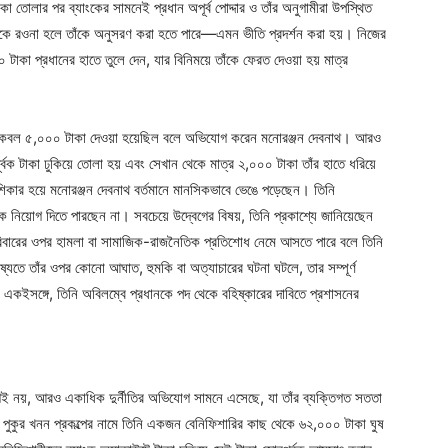
 টাকা তোলার পর ব্যাংকের সামনেই প্রধান অপূর্ব পোদ্দার ও তাঁর অনুগামীরা উপস্থিত
দিকে রওনা হলে তাঁকে অনুসরণ করা হতে পারে—এমন ভীতি প্রদর্শন করা হয়। নিজের
 টাকা প্রধানের হাতে তুলে দেন, যার বিনিময়ে তাঁকে ফেরত দেওয়া হয় মাত্র
েবল ৫,০০০ টাকা দেওয়া হয়েছিল বলে অভিযোগ করেন মনোরঞ্জন দেবনাথ। আরও
ূর্বক টাকা ঢুকিয়ে তোলা হয় এবং সেখান থেকে মাত্র ২,০০০ টাকা তাঁর হাতে ধরিয়ে
ার হয়ে মনোরঞ্জন দেবনাথ বর্তমানে মানসিকভাবে ভেঙে পড়েছেন। তিনি
ক নিয়োগ দিতে পারছেন না। সবচেয়ে উদ্বেগের বিষয়, তিনি প্রকাশ্যে জানিয়েছেন
পরিবারের ওপর হামলা বা সামাজিক-রাজনৈতিক প্রতিশোধ নেমে আসতে পারে বলে তিনি
্যতে তাঁর ওপর কোনো আঘাত, হুমকি বা অত্যাচারের ঘটনা ঘটলে, তার সম্পূর্ণ
বে। একইসঙ্গে, তিনি অবিলম্বে প্রধানকে পদ থেকে বহিষ্কারের দাবিতে প্রশাসনের
িযোগই নয়, আরও একাধিক দুর্নীতির অভিযোগ সামনে এসেছে, যা তাঁর ব্যক্তিগত সততা
ে, পুকুর খনন প্রকল্পের নামে তিনি একজন বেনিফিশারির কাছ থেকে ৬২,০০০ টাকা ঘুষ