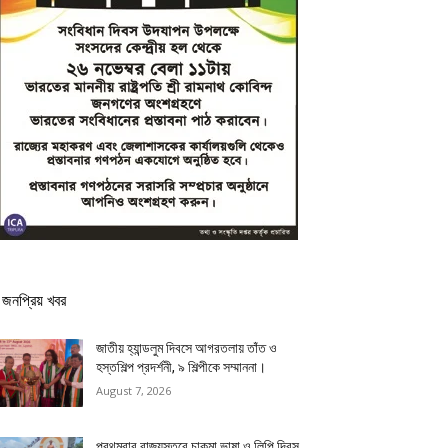
জনপ্রিয় খবর
জাতীয় হ্যান্ডলুম দিবসে আগরতলায় তাঁত ও
হস্তশিল্প প্রদর্শনী, ৯ শিল্পীকে সম্মাননা।
August 7, 2026
প্রথমবার রাজ্যস্তরে চাকমা ভাষা ও লিপি দিবস