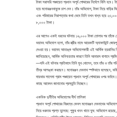
টাকা সরাসরি পঞ্চায়েত প্রধান অপূর্ব পোদ্দারের নির্দেশে বিলি হবে।
হয়ে মনোরঞ্জনবাবুকে চাপ দেন। তাঁর অভিযোগ, টাকা নিয়ে বাড়ির 
এবং পরিবারের নিরাপত্তার কথা ভেবে তিনি তখন বাধ্য হয়ে ২৩,০০০
৮,০০০ টাকা।
এর আগেও একই ধরনের ঘটনায় ১৬,০০০ টাকা তোলার পর তাঁকে ক
ভয়াবহ অভিযোগ হলো, তাঁর স্ত্রীর নামে আরেকটি অ্যাকাউন্টে জোরপ
দেওয়া হয়। ভয়াবহ আতঙ্কে অভিযোগকারী এই আর্থিক হয়রানির শিক
জানিয়েছেন, আর্থিক অনিশ্চয়তার কারণে তিনি আনারস বাগানে শ্রমি
—যদি এই ঘটনার প্রতিবাদে তিনি মুখ খোলেন, তবে তাঁর ও তাঁর 
তীব্র আশঙ্কা করছেন। মনোরঞ্জন দেবনাথ স্পষ্টভাবে বলেছেন, ভবিষ
দায়ভার সালেমা গ্রাম পঞ্চায়েত প্রধান অপূর্ব পোদ্দারের ওপর বর্তা
কাছে আবেদন জানানোর প্রস্তুতি নিচ্ছেন।
একধিক দুর্নীতির অভিযোগের দীর্ঘ তালিকা
প্রধান অপূর্ব পোদ্দারের বিরুদ্ধে কেবল মনোরঞ্জন দেবনাথের অভ
নিয়ে গুরুতর প্রশ্ন তুলেছে: পুকুর খনন খাতে ঘুষ: অভিযোগ রয়েছ