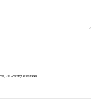
নাম*
ইমেইল*
ওয়েবসাইট:
মেল, এবং ওয়েবসাইট সংরক্ষণ করুন।