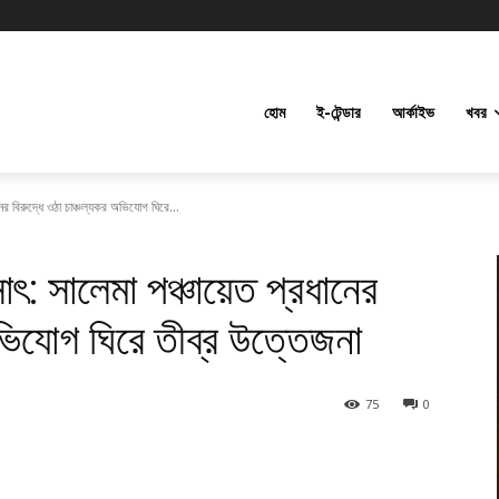
হোম
ই-টেন্ডার
আর্কাইভ
খবর
নের বিরুদ্ধে ওঠা চাঞ্চল্যকর অভিযোগ ঘিরে...
সাৎ: সালেমা পঞ্চায়েত প্রধানের
অভিযোগ ঘিরে তীব্র উত্তেজনা
75
0