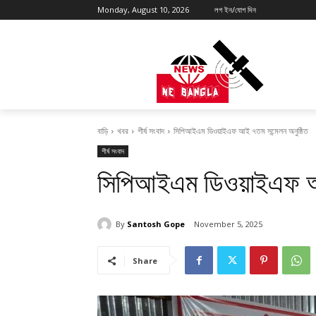
Monday, August 10, 2026
লগ ইন/যোগ দিন
বাড়ি
খবর
শীর্ষ সংবাদ
সিপিআইএম ডিওয়াইএফ আই ৭তম সন্মেলন অনুষ্ঠিত
শীর্ষ সংবাদ
সিপিআইএম ডিওয়াইএফ আই 
By
Santosh Gope
November 5, 2025
Share