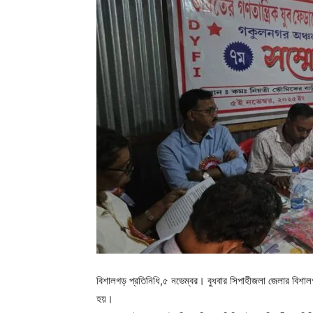
বিশালগড় প্রতিনিধি,৫ নভেম্বর। বুধবার সিপাহীজলা জেলার বিশ
হয়।