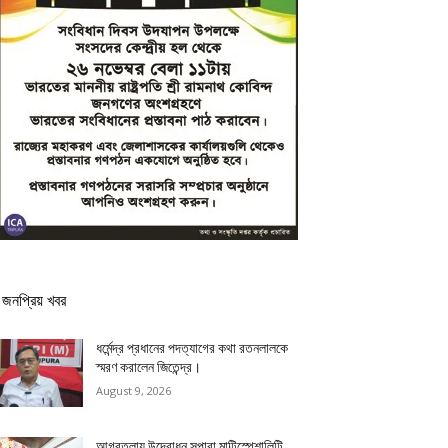
জনপ্রিয় খবর
ধর্মেন্দ্র প্রধানের পদত্যাগের কথা রতনলালকে
স্মরণ করালেন জিতেন্দ্র।
August 9, 2026
আগরতলায় উদ্বোধন সুপারা মাল্টিস্পেশালিটি