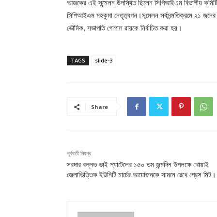
আজকের এই সন্মেলন উপস্থিত ছিলেন সিপিআইএম বিভাগীয় কমিটির সম্
সিপিআইএম মহকুমা নেতৃত্বগন।সন্মেলন সর্বসন্মতিক্রমে ২১ জ
ভৌমিক, সভাপতি গোপাল রায়কে নির্বাচিত করা হয়।
TAGS
slide-3
Share
পূর্ববর্তী নিবন্ধ
সরদার বল্লভ ভাই প্যাটেলের ১৫০ তম জন্মদিন উপলক্ষে খোয়াই
জেলাভিত্তিক ইউনিটি মার্চের আয়োজনকে সামনে রেখে প্রেস মিট।