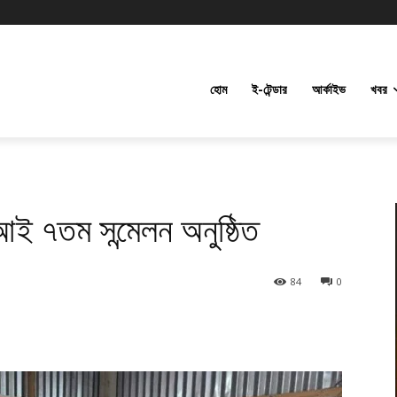
হোম
ই-টেন্ডার
আর্কাইভ
খবর
৭তম সন্মেলন অনুষ্ঠিত
84
0