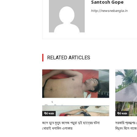
Santosh Gope
http://newsnebangla.in
RELATED ARTICLES
শীর্ষ সংবাদ
শীর্ষ সংবাদ
জলে ডুবে মৃত্যু কলেজ পড়ুয়া দুই ছাত্রের ঘটনা
সরকারি প্রকল্পের 
খোয়াই ধলাবিল এলাকায়
বিদ্যুৎ বিলে না