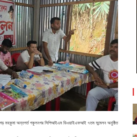
ালগড় মহকুমা অন্তগর্ত গকুলনগর সিপিআইএম ডিওয়াইএফআই ৭তম সন্মেলন অনুষ্ঠিত