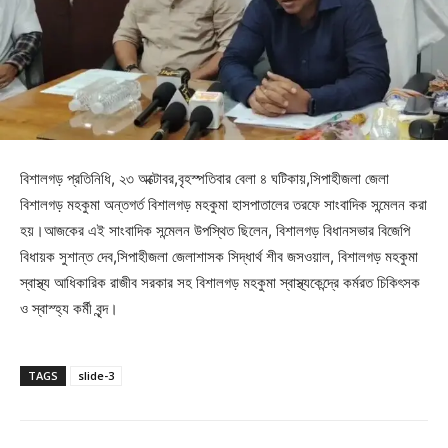
বিশালগড় প্রতিনিধি, ২৩ অক্টোবর,বৃহস্পতিবার বেলা ৪ ঘটিকায়,সিপাহীজলা জেলা
বিশালগড় মহকুমা অন্তগর্ত বিশালগড় মহকুমা হাসপাতালের তরফে সাংবাদিক সন্মেলন করা
হয়।আজকের এই সাংবাদিক সন্মেলন উপস্থিত ছিলেন, বিশালগড় বিধানসভার বিজেপি
বিধায়ক সুশান্ত দেব,সিপাহীজলা জেলাশাসক সিদ্ধার্থ শীব জসওয়াল, বিশালগড় মহকুমা
স্বাস্থ্য আধিকারিক রাজীব সরকার সহ বিশালগড় মহকুমা স্বাস্থ্যকেন্দ্রে কর্মরত চিকিৎসক
ও স্বাস্হ্য কর্মী বৃন্দ।
TAGS
slide-3