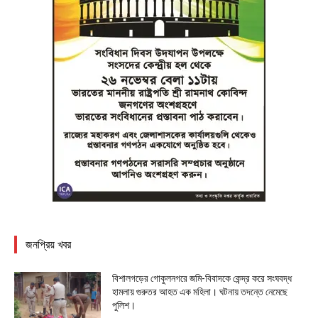
জনপ্রিয় খবর
বিশালগড়ের গোকুলনগরে জমি-বিবাদকে কেন্দ্র করে সংঘবদ্ধ
হামলায় গুরুতর আহত এক মহিলা। ঘটনায় তদন্তে নেমেছে
পুলিশ।