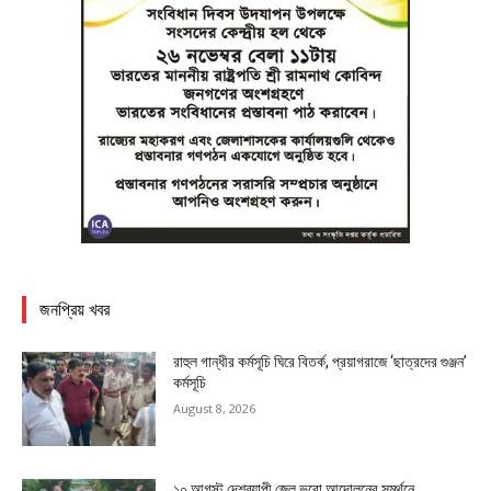
জনপ্রিয় খবর
রাহুল গান্ধীর কর্মসূচি ঘিরে বিতর্ক, প্রয়াগরাজে ‘ছাত্রদের গুঞ্জন’
কর্মসূচি
August 8, 2026
১০ আগস্ট দেশব্যাপী জেল ভরো আন্দোলনের সমর্থনে