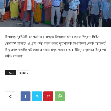
বিশালগড় প্রতিনিধি,২৩ অক্টোবর। রাজ্যের তিপ্রামথা দলের তরফে তিপ্রাসা সিভিল
সোসাইটি আহবানে ২৪ ঘন্টা ধর্মঘট সফল করতে বৃহস্পতিবার সিপাহীজলা জেলার অন্তগর্ত
বিশ্রামগঞ্জ পাতালিয়াঘাট দেওয়ান বাজার রাস্তা অবরোধ করে বিভিন্ন স্লোগানে তিপ্রামথা
কর্মীও সমর্থকরা।
TAGS
slide-2