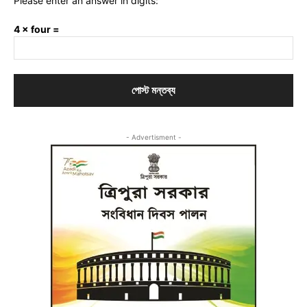
Please enter an answer in digits:
4 × four =
- Advertisment -