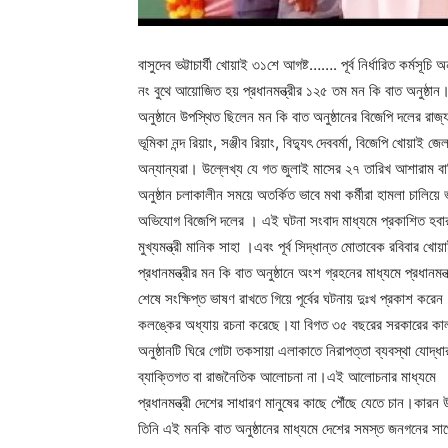
বাসুদেব ভট্টাচার্যী খোয়াই ৩১শে আগষ্ট……. পূর্ব নির্ধারিত কর্মসূ
নং বুথে আয়োজিত হয় প্রধানমন্ত্রীর ১২৫ তম মন কি বাত অনুষ্ঠান
অনুষ্ঠানে উপস্থিত ছিলেন মন কি বাত অনুষ্ঠানের বিজেপি দলের রাজ্
ভূমিকা নন্দ রিয়াং, সঞ্জীব রিয়াং, বিদ্যুৎ দেববর্মা, বিজেপি খোয়া
অন্যান্যরা। উল্লেখ্য যে গত জুলাই মাসের ২৭ তারিখ আশারাম বাড়ি ব
অনুষ্ঠান চলাকালীন সময়ে অতর্কিত ভাবে মথা কর্মীরা হামলা চাল
অভিযোগ বিজেপি দলের । এই ঘটনা সংবাদ মাধ্যমে প্রকাশিত হবার প
মুখ্যমন্ত্রী মানিক সাহা ।এবং পূর্ব সিদ্ধান্ত মোতাবেক রবিবার খ
প্রধানমন্ত্রীর মন কি বাত অনুষ্ঠানে অংশ গ্রহনের মাধ্যমে প্রধানমন্
শেষে সংক্ষিপ্ত ভাষণ রাখতে গিয়ে পূর্বের ঘটনায় দুঃখ প্রকাশ ক
কলঙ্কের অধ্যায় রচনা করেছে।যা বিগত ৩৫ বছরের সরকারের কাল
অনুষ্ঠানটি ঘিরে গোটা তকসায়া এলাকাতে নিরাপত্তা ব্যবস্থা যোদ্ধার
ব্যাক্তিগত বা রাজনৈতিক আলোচনা না।এই আলোচনার মাধ্যমে
প্রধানমন্ত্রী দেশের সাধারণ মানুষের কাছে পৌঁছে যেতে চান।কারন
তিনি এই মনকি বাত অনুষ্ঠানের মাধ্যমে দেশের সমস্ত জনগনের সা