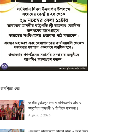
জনপ্রিয় খবর
জাতীয় হ্যান্ডলুম দিবসে আগরতলায় তাঁত ও
হস্তশিল্প প্রদর্শনী, ৯ শিল্পীকে সম্মাননা।
August 7, 2026
প্রথমবার রাজ্যস্তরে চাকমা ভাষা ও লিপি দিবস