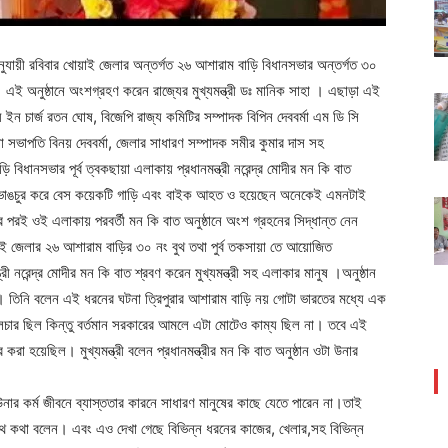
চি অনুযায়ী রবিবার খোয়াই জেলার অন্তর্গত ২৬ আশারাম বাড়ি বিধানসভার অন্তর্গত ৩০
। এই অনুষ্ঠানে অংশগ্রহণ করেন রাজ্যের মুখ্যমন্ত্রী ডঃ মানিক সাহা । এছাড়া এই
য ইন চার্জ রতন ঘোষ, বিজেপি রাজ্য কমিটির সম্পাদক বিপিন দেববর্মা এম ডি সি
ই জেলা সভাপতি বিনয় দেববর্মা, জেলার সাধারণ সম্পাদক সমীর কুমার দাস সহ
িধানসভার পূর্ব ত্বকছায়া এলাকায় প্রধানমন্ত্রী নরেন্দ্র মোদীর মন কি বাত
িয়ে ভাঙচুর করে বেস কয়েকটি গাড়ি এবং বাইক আহত ও হয়েছেন অনেকেই এমনটাই
রই ওই এলাকায় পরবর্তী মন কি বাত অনুষ্ঠানে অংশ গ্রহনের সিদ্ধান্ত নেন
োয়াই জেলার ২৬ আশারাম বাড়ির ৩০ নং বুথ তথা পুর্ব তকসায়া তে আয়োজিত
ত্রী নরেন্দ্র মোদীর মন কি বাত শ্রবণ করেন মুখ্যমন্ত্রী সহ এলাকার মানুষ ।অনুষ্ঠান
রেন। তিনি বলেন এই ধরনের ঘটনা ত্রিপুরার আশারাম বাড়ি নয় গোটা ভারতের মধ্যে এক
চার ছিল কিন্তু বর্তমান সরকারের আমলে এটা মোটেও কাম্য ছিল না। তবে এই
 করা হয়েছিল। মুখ্যমন্ত্রী বলেন প্রধানমন্ত্রীর মন কি বাত অনুষ্ঠান ওটা উনার
 উনার কর্ম জীবনে ব্যাস্ততার কারনে সাধারণ মানুষের কাছে যেতে পারেন না।তাই
থে কথা বলেন। এবং এও দেখা গেছে বিভিন্ন ধরনের কাজের, খেলার,সহ বিভিন্ন