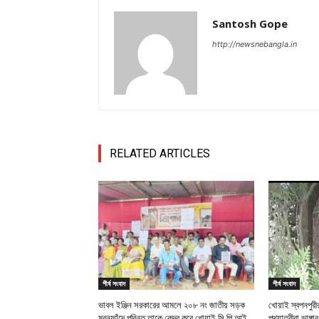
Santosh Gope
http://newsnebangla.in
RELATED ARTICLES
শীর্ষ সংবাদ
শীর্ষ সংবাদ
ভাবল ইঞ্জিন সরকারের আমলে ২০৮ নং জাতীয় সড়ক
খোয়াই স্বপনপুর
মরনফাঁদে পরিনত তাকে কেন্দ্র করে খোয়াই সি পি আই
পথযাত্রীরা ভাঙ্গা