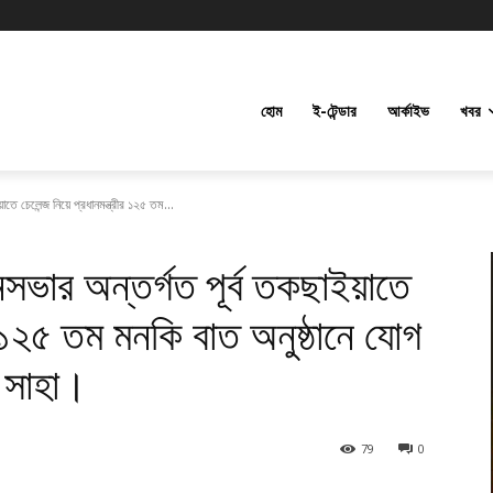
হোম
ই-টেন্ডার
আর্কাইভ
খবর
াতে চেলেন্জ নিয়ে প্রধানমন্ত্রীর ১২৫ তম...
নসভার অন্তর্গত পূর্ব তকছাইয়াতে
রীর ১২৫ তম মনকি বাত অনুষ্ঠানে যোগ
ক সাহা।
79
0