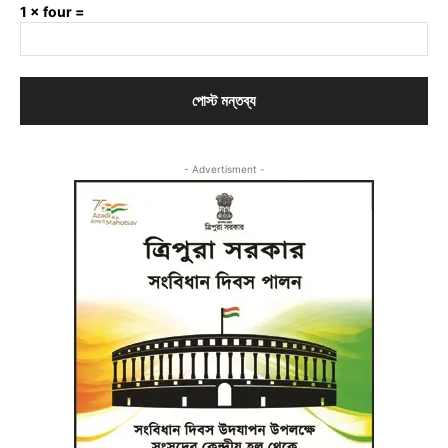
1 × four =
- Advertisment -