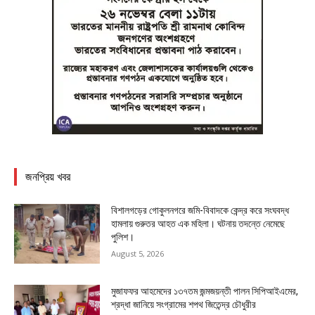
জনপ্রিয় খবর
বিশালগড়ের গোকুলনগরে জমি-বিবাদকে কেন্দ্র করে সংঘবদ্ধ
হামলায় গুরুতর আহত এক মহিলা। ঘটনায় তদন্তে নেমেছে
পুলিশ।
August 5, 2026
মুজাফফর আহমেদের ১৩৭তম জন্মজয়ন্তী পালন সিপিআইএমের,
শ্রদ্ধা জানিয়ে সংগ্রামের শপথ জিতেন্দ্র চৌধুরীর