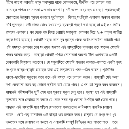
মিটার জায়গা বরাবরই ভগ্ন অবস্থায় থাকে কোনরকমে, দীর্ঘদিন ধরে চলাচল করে
আসছেন পশ্চিম সোনাতলা এলাকার জনগণ। নদী ভাঙ্গন অব্যাহত রয়েছে। প্রতিবছরই
মেরামতের উদ্যোগ গ্রহণ করছেন পূর্ত দপ্তর। কিন্তু সংশ্লিষ্ট এলাকার জনগণ বারবার
দাবি তুলছেন। নদী ভাঙ্গন রোধে যথাযোগ্য ব্যবস্থা গ্রহণ করা হচ্ছে না এই ৫০ মিটার
রাস্তার এলাকা। সব থেকে বড় বিষয় খোয়াই মহাকুমা এলাকার দিয়ে ২০৮ নম্বর জাতীয়
সড়ক তৈরি হয়েছে। খোয়াই শহরে আসা দূর দূরান্ত থেকে অর্থাৎ লালটিলা কামিনী পাড়া
এই সমস্ত এলাকার বেস সংখ্যক জনগণ এই রাস্তাটিকে ব্যবহার করে থাকেন খোয়াই
শহরে আসার জন্য। তাছাড়া খোয়াই পশ্চিম সোনাতলা অজগর টিলা এলাকাতে একটি
বেসরকারি বিদ্যালয় রয়েছেন। যে স্কুলটিতে খোয়াই শহরের আনাচে-কানাচে একটা বৃহৎ
সংখ্যক ছাত্র-ছাত্রী রয়েছেন যারা এই বিদ্যালয়ের পঠন-পাঠন করেন। প্রতিদিন
ছাত্র-ছাত্রীরা স্কুলের বাসে করে এই রাস্তা ধরে চলাচল করেন। রাস্তাটি যেই ভগ্ন
দশা যেকোনো সময় বড় কোনো দুর্ঘটনা ঘটে যেতে পারে। এখন তো স্কুল বন্ধ রয়েছেন।
সামনেই গ্রীষ্মকালীন ছুটি শেষ হবে পুনরায় স্কুল চালু হবে। প্রশ্ন হল এই রাস্তাটি
দ্রুততার সঙ্গে মেরামত না করলে যে কোন সময় বড় কোনো বিপত্তি ঘটে যেতে পারে।
তাছাড়া এই রাস্তাটি ধরে পশ্চিম সোনাতলা পঞ্চায়েতের অধিকাংশ নাগরিক চলাচল
করেন। ছোট-বড় যানবাহন এই রাস্তা ধরে চলাচল করে। রাস্তার যে ভগ্ন দশা খুব
দ্রুততার সঙ্গে মেরামত না করলে এ এলাকাটি সম্পূর্ণ বিচ্ছিন্ন হয়ে পড়তে পারে। তবে