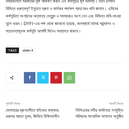
বিষয়গুলিতে সরকারের দৃষ্টি আকর্ষণ করাই এই কর্মসূচির মূল উদ্দেশ্য। তিনি চলমান
বিভিন্ন গুরুত্বপূর্ণ ইস্যুতে দ্রুত ও কার্যকর পদক্ষেপ গ্রহণেরও দাবি জানান। এদিনের
কর্মসূচিতে সংগঠনের অন্যান্য নেতৃবৃন্দ ও সদস্যরাও অংশ নেন এবং বিভিন্ন দাবি-দাওয়া
তুলে ধরেন। DYFI-এর পক্ষ থেকে জানানো হয়েছে, জনস্বার্থে তাদের আন্দোলন ও
সচেতনতামূলক কর্মসূচি আগামী দিনেও অব্যাহত থাকবে।
TAGS
slide-3
পূর্ববর্তী নিবন্ধ
পরবর্তী নিবন্ধ
মেলাঘরের ঘ্রাণতলীতে বাইকের ধাক্কায়
সিপিএমের দলীয় কার্যালয়ে গণমুক্তি
গুরুতর আহত যুবক, জিবিতে চিকিৎসাধীন
পরিষদের সাংবাদিক সম্মেলন অনুষ্ঠিত