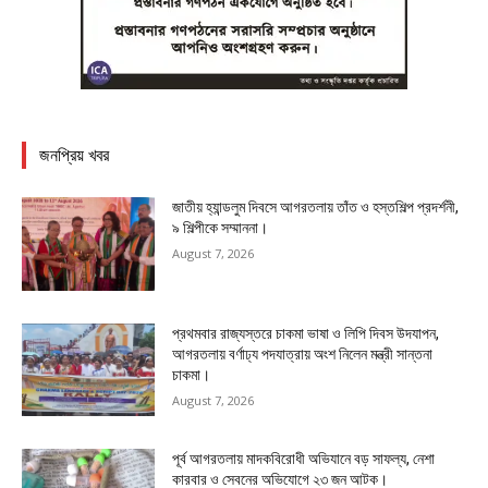
জনপ্রিয় খবর
জাতীয় হ্যান্ডলুম দিবসে আগরতলায় তাঁত ও হস্তশিল্প প্রদর্শনী,
৯ শিল্পীকে সম্মাননা।
August 7, 2026
প্রথমবার রাজ্যস্তরে চাকমা ভাষা ও লিপি দিবস উদযাপন,
আগরতলায় বর্ণাঢ্য পদযাত্রায় অংশ নিলেন মন্ত্রী সান্তনা
চাকমা।
August 7, 2026
পূর্ব আগরতলায় মাদকবিরোধী অভিযানে বড় সাফল্য, নেশা
কারবার ও সেবনের অভিযোগে ২৩ জন আটক।