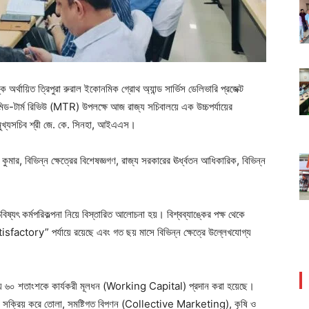
ক অর্থায়িত ত্রিপুরা রুরাল ইকোনমিক গ্রোথ অ্যান্ড সার্ভিস ডেলিভারি প্রজেক্ট
-টার্ম রিভিউ (MTR) উপলক্ষে আজ রাজ্য সচিবালয়ে এক উচ্চপর্যায়ের
 মুখ্যসচিব শ্রী জে. কে. সিনহা, আইএএস।
কুমার, বিভিন্ন ক্ষেত্রের বিশেষজ্ঞগণ, রাজ্য সরকারের ঊর্ধ্বতন আধিকারিক, বিভিন্ন
ষ্যৎ কর্মপরিকল্পনা নিয়ে বিস্তারিত আলোচনা হয়। বিশ্বব্যাঙ্কের পক্ষ থেকে
factory” পর্যায়ে রয়েছে এবং গত ছয় মাসে বিভিন্ন ক্ষেত্রে উল্লেখযোগ্য
রায় ৬০ শতাংশকে কার্যকরী মূলধন (Working Capital) প্রদান করা হয়েছে।
সক্রিয় করে তোলা, সমষ্টিগত বিপণন (Collective Marketing), কৃষি ও