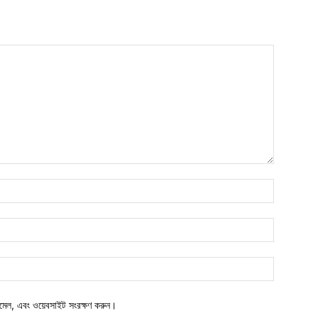
নাম*
ইমেইল*
ওয়েবসাইট:
মেল, এবং ওয়েবসাইট সংরক্ষণ করুন।