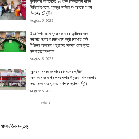
মুজাফফর আহমেদের ১৩৭তম জন্মজয়ন্তী পালন
সিপিআইএমের, শ্রদ্ধা জানিয়ে সংগ্রামের শপথ
জিতেন্দ্র চৌধুরীর
August 5, 2026
উচ্চশিক্ষার মানোন্নয়নে ছাত্রছাত্রীদের সঙ্গে
সরাসরি সংলাপে উচ্চশিক্ষা মন্ত্রী কিশোর বর্মন।
বিভিন্ন কলেজের পড়ুয়াদের সমস্যা শুনে দ্রুত
সমাধানের আশ্বাস।
August 5, 2026
কেন্দ্র ও রাজ্য সরকারের বিরুদ্ধে দুর্নীতি,
বেকারত্ব ও নাগরিক অধিকার ইস্যুতে আগরতলায়
সদর জেলা কংগ্রেসের গণ-অবস্থান কর্মসূচি।
August 5, 2026
লোড
সাম্প্রতিক মন্তব্য