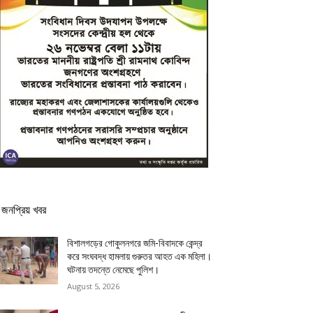
জনপ্রিয় খবর
বিশালগড়ের গোকুলনগরে জমি-বিবাদকে কেন্দ্র
করে সংঘবদ্ধ হামলায় গুরুতর আহত এক মহিলা।
ঘটনায় তদন্তে নেমেছে পুলিশ।
August 5, 2026