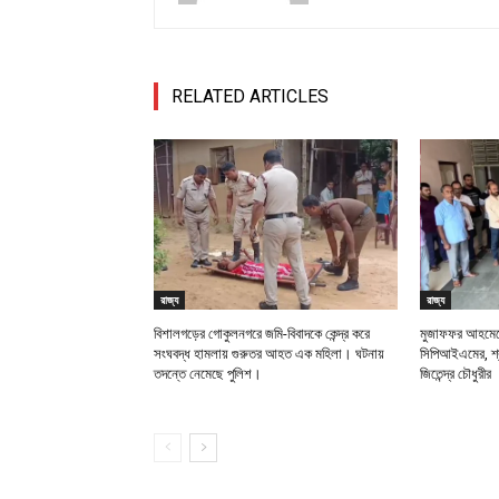
RELATED ARTICLES
রাজ্য
রাজ্য
বিশালগড়ের গোকুলনগরে জমি-বিবাদকে কেন্দ্র করে
মুজাফফর আহমেদে
সংঘবদ্ধ হামলায় গুরুতর আহত এক মহিলা। ঘটনায়
সিপিআইএমের, শ্র
তদন্তে নেমেছে পুলিশ।
জিতেন্দ্র চৌধুরীর