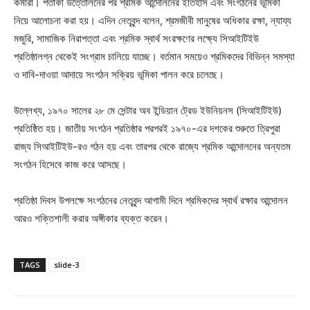
কর্মীরা। পতাকা উত্তোলনের পর শ্রমিক আন্দোলনের ইতিহাস এবং সংগঠনের ভূমিকা
নিয়ে আলোচনা করা হয়। এদিন নেতৃবৃন্দ বলেন, শ্রমজীবী মানুষের অধিকার রক্ষা, ন্যায্য
মজুরি, সামাজিক নিরাপত্তা এবং শ্রমিক স্বার্থ সংরক্ষণের লক্ষ্যে সিআইটিইউ
প্রতিষ্ঠালগ্ন থেকেই সংগ্রাম চালিয়ে যাচ্ছে। বর্তমান সময়েও শ্রমিকদের বিভিন্ন সমস্যা
ও দাবি-দাওয়া আদায়ে সংগঠন সক্রিয় ভূমিকা পালন করে চলেছে।
উল্লেখ্য, ১৯৭০ সালের ২৮ মে সেন্টার অব ইন্ডিয়ান ট্রেড ইউনিয়নস (সিআইটিইউ)
প্রতিষ্ঠিত হয়। জাতীয় সংগঠন প্রতিষ্ঠার পরপরই ১৯৭০-এর দশকের শুরুতে ত্রিপুরা
রাজ্য সিআইটিইউ-রও গঠন হয় এবং তারপর থেকে রাজ্যে শ্রমিক আন্দোলনের অন্যতম
সংগঠন হিসেবে কাজ করে আসছে।
প্রতিষ্ঠা দিবস উপলক্ষে সংগঠনের নেতৃবৃন্দ আগামী দিনে শ্রমিকদের স্বার্থ রক্ষার আন্দোলন
আরও শক্তিশালী করার অঙ্গীকার ব্যক্ত করেন।
TAGS
slide-3