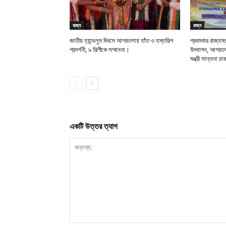
রাজ্য
রাজ্য
জাতীয় হ্যান্ডলুম দিবসে আগরতলায় তাঁত ও হস্তশিল্প
প্রথমবার রাজ্যস্
প্রদর্শনী, ৯ শিল্পীকে সম্মাননা।
উদযাপন, আগরতলায
মন্ত্রী সান্তনা চ
একটি উত্তর ত্যাগ