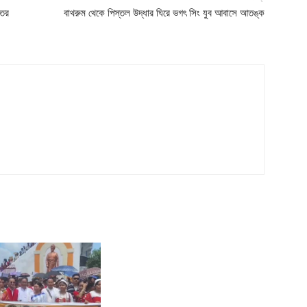
তের
বাথরুম থেকে পিস্তল উদ্ধার ঘিরে ভগৎ সিং যুব আবাসে আতঙ্ক