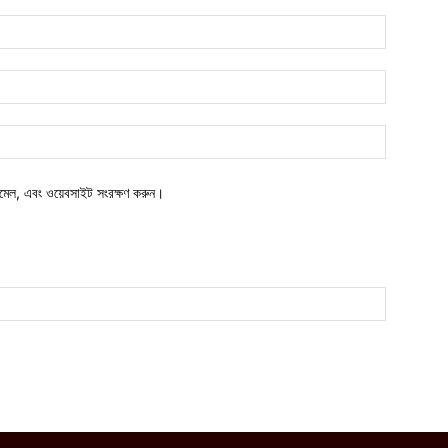
নাম*
ইমেইল*
ওয়েবসাইট:
মেল, এবং ওয়েবসাইট সংরক্ষণ করুন।