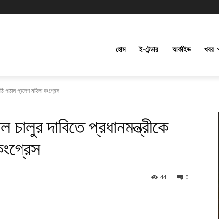
হোম
ই-টেন্ডার
আর্কাইভ
খবর
চিঠি পাঠাল প্রদেশ মহিলা কংগ্রেস
 চালুর দাবিতে প্রধানমন্ত্রীকে
কংগ্রেস
44
0