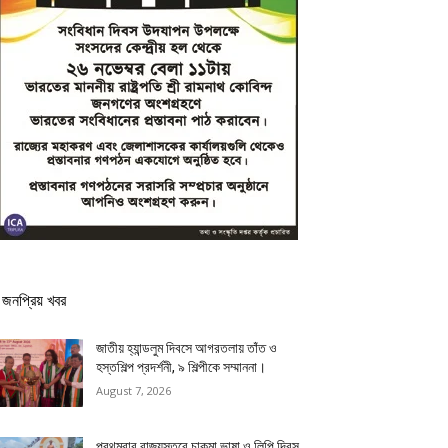
জনপ্রিয় খবর
জাতীয় হ্যান্ডলুম দিবসে আগরতলায় তাঁত ও
হস্তশিল্প প্রদর্শনী, ৯ শিল্পীকে সম্মাননা।
August 7, 2026
প্রথমবার রাজ্যস্তরে চাকমা ভাষা ও লিপি দিবস