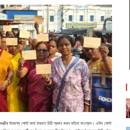
্ত্রীর উদ্দেশ্যে পোস্ট কার্ড মারফত চিঠি প্রদান করল মহিলা কংগ্রেস। এদিন পোস্ট