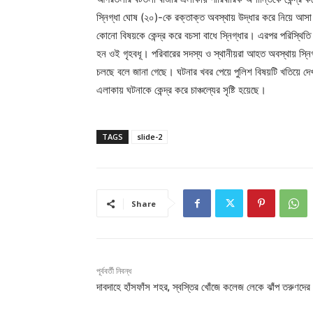
স্নিগ্ধা ঘোষ (২০)-কে রক্তাক্ত অবস্থায় উদ্ধার করে নিয়ে আসা 
কোনো বিষয়কে কেন্দ্র করে বচসা বাধে স্নিগ্ধার। এরপর পরিস্থিত
হন ওই গৃহবধূ। পরিবারের সদস্য ও স্থানীয়রা আহত অবস্থায় স্নিগ
চলছে বলে জানা গেছে। ঘটনার খবর পেয়ে পুলিশ বিষয়টি খতিয়ে 
এলাকায় ঘটনাকে কেন্দ্র করে চাঞ্চল্যের সৃষ্টি হয়েছে।
TAGS
slide-2
Share
পূর্ববর্তী নিবন্ধ
দাবদাহে হাঁসফাঁস শহর, স্বস্তির খোঁজে কলেজ লেকে ঝাঁপ তরুণদের