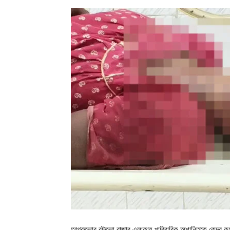
আগরতলার বটতলা বাজার এলাকায় পারিবারিক অশান্তিকে কেন্দ্র ক