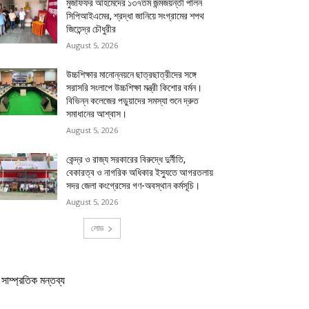
মুজাফফর আহমেদের ১৩৭তম জন্মজয়ন্তী পালন
সিপিআইএমের, শ্রদ্ধা জানিয়ে সংগ্রামের শপথ
জিতেন্দ্র চৌধুরীর
August 5, 2026
উচ্চশিক্ষার মানোন্নয়নে ছাত্রছাত্রীদের সঙ্গে
সরাসরি সংলাপে উচ্চশিক্ষা মন্ত্রী কিশোর বর্মন।
বিভিন্ন কলেজের পড়ুয়াদের সমস্যা শুনে দ্রুত
সমাধানের আশ্বাস।
August 5, 2026
কেন্দ্র ও রাজ্য সরকারের বিরুদ্ধে দুর্নীতি,
বেকারত্ব ও নাগরিক অধিকার ইস্যুতে আগরতলায়
সদর জেলা কংগ্রেসের গণ-অবস্থান কর্মসূচি।
August 5, 2026
লোড
সাম্প্রতিক মন্তব্য