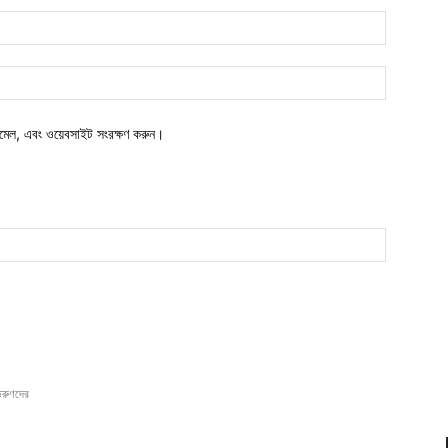
ইমেইল*
ওয়েবসাইট:
মেল, এবং ওয়েবসাইট সংরক্ষণ করুন।