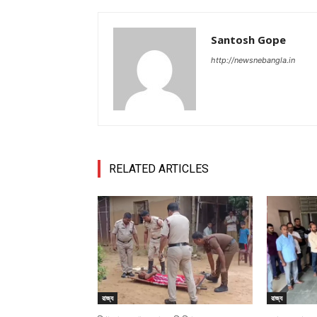
Santosh Gope
http://newsnebangla.in
RELATED ARTICLES
রাজ্য
রাজ্য