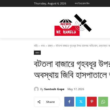
Thursday, August 6, 2026
লগ ইন/যোগ দিন
বাড়ি
খবর
রাজ্য
বটতলা বাজারে গৃহবধূর উপর হামলার অভিযোগ, রক্তাক্ত অবস
রাজ্য
বটতলা বাজারে গৃহবধূর উপ
অবস্থায় জিবি হাসপাতালে ভ
By
Santosh Gope
May 17, 2026
Share