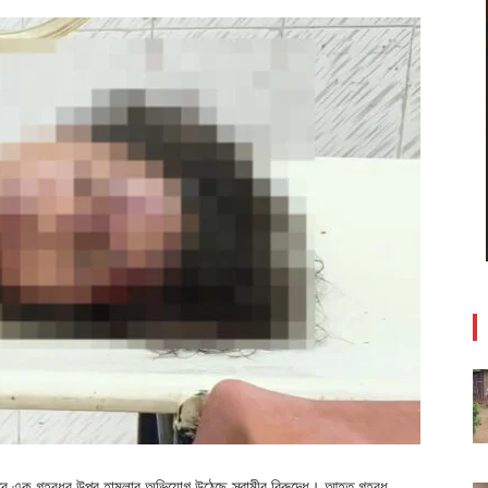
রে এক গৃহবধূর উপর হামলার অভিযোগ উঠেছে স্বামীর বিরুদ্ধে। আহত গৃহবধূ