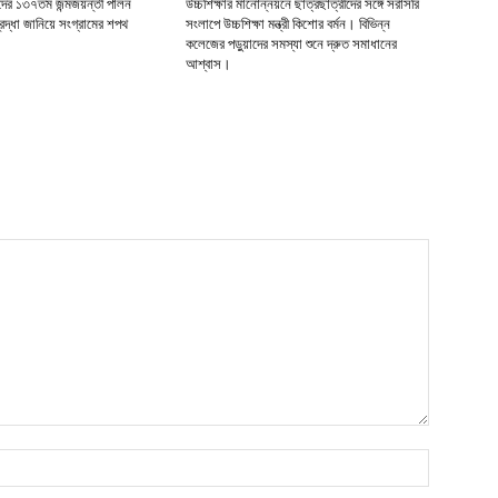
র ১৩৭তম জন্মজয়ন্তী পালন
উচ্চশিক্ষার মানোন্নয়নে ছাত্রছাত্রীদের সঙ্গে সরাসরি
দ্ধা জানিয়ে সংগ্রামের শপথ
সংলাপে উচ্চশিক্ষা মন্ত্রী কিশোর বর্মন। বিভিন্ন
কলেজের পড়ুয়াদের সমস্যা শুনে দ্রুত সমাধানের
আশ্বাস।
নাম*