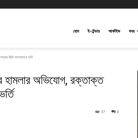
হোম
ই-টেন্ডার
আর্কাইভ
খবর
্থায় জিবি হাসপাতালে ভর্তি
র হামলার অভিযোগ, রক্তাক্ত
র্তি
37
0