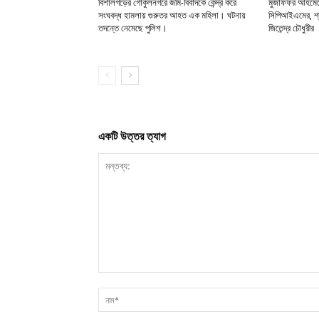
বিশালগড়ের গোকুলনগরে জমি-বিবাদকে কেন্দ্র করে
মুজাফফর আহমেদে
সংঘবদ্ধ হামলায় গুরুতর আহত এক মহিলা। ঘটনায়
সিপিআইএমের, শ্র
তদন্তে নেমেছে পুলিশ।
জিতেন্দ্র চৌধুরীর
একটি উত্তর ত্যাগ
মন্তব্য: