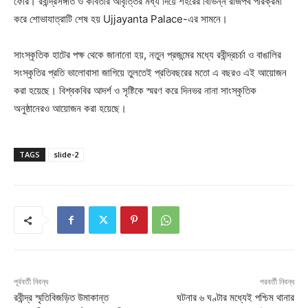
ফেরি। রবীন্দ্রসঙ্গীত ও কবিতার আবৃত্তির মধ্য দিয়ে শহরের বিভিন্ন রাজপথ পরিক্রমা
করে শোভাযাত্রাটি শেষ হয় Ujjayanta Palace-এর সামনে।
সাংস্কৃতিক হাটের পক্ষ থেকে জানানো হয়, নতুন প্রজন্মের মধ্যে রবীন্দ্রচর্চা ও বাঙালির
সংস্কৃতির প্রতি ভালোবাসা জাগিয়ে তুলতেই প্রতিবছরের মতো এ বছরও এই আয়োজন
করা হয়েছে। বিশ্বকবির আদর্শ ও সৃষ্টিকে স্মরণ করে দিনভর নানা সাংস্কৃতিক
অনুষ্ঠানেরও আয়োজন করা হয়েছে।
TAGS
slide-2
পূর্ববর্তী নিবন্ধ
পরবর্তী নিবন্ধ
রবীন্দ্র স্মৃতিবিজড়িত উমাকান্ত
ঘটনার ৬ ঘণ্টার মধ্যেই পশ্চিম থানার