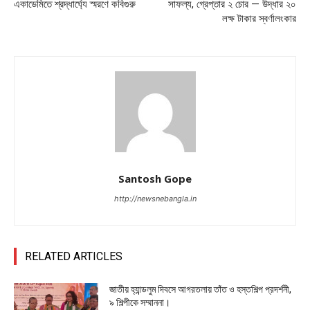
একাডেমিতে শ্রদ্ধার্ঘ্যে স্মরণে কবিগুরু
সাফল্য, গ্রেপ্তার ২ চোর — উদ্ধার ২০
লক্ষ টাকার স্বর্ণালংকার
Santosh Gope
http://newsnebangla.in
RELATED ARTICLES
জাতীয় হ্যান্ডলুম দিবসে আগরতলায় তাঁত ও হস্তশিল্প প্রদর্শনী,
৯ শিল্পীকে সম্মাননা।