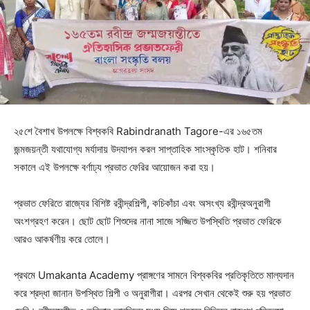
২৫শে বৈশাখ উপলক্ষে বিশ্বকবি Rabindranath Tagore-এর ১৬৫তম
জন্মজয়ন্তী যথাযোগ্য মর্যাদায় উদযাপন করল সাপ্তাহিক সাংস্কৃতিক হাট। শনিবার
সকালে এই উপলক্ষে বর্ণাঢ্য প্রভাত ফেরির আয়োজন করা হয়।
প্রভাত ফেরিতে রাজ্যের বিশিষ্ট রবীন্দ্রশিল্পী, কচিকাঁচা এবং অসংখ্য রবীন্দ্রঅনুরাগী
অংশগ্রহণ করেন। ছোট ছোট শিশুদের নানা সাজে সজ্জিত উপস্থিতি প্রভাত ফেরিকে
আরও আকর্ষণীয় করে তোলে।
প্রথমে Umakanta Academy প্রাঙ্গণের সামনে বিশ্বকবির প্রতিকৃতিতে মাল্যদান
করে শ্রদ্ধা জানান উপস্থিত শিল্পী ও অনুরাগীরা। এরপর সেখান থেকেই শুরু হয় প্রভাত