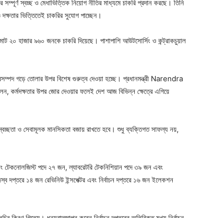
রকার সম্পূর্ণ স্বচ্ছ ও মেধাভিত্তিক নিয়োগ নীতির মাধ্যমে চাকরি প্রদান করছে। তিনি
 দক্ষতার ভিত্তিতেই চাকরির সুযোগ পাচ্ছেন।
ে মোট ২০ হাজার ৯৬০ জনকে চাকরি দিয়েছে। পাশাপাশি আউটসোর্সিং ও কন্ট্রাকচুয়াল
।
নবসম্পদ গড়ে তোলার উপর বিশেষ গুরুত্ব দেওয়া হচ্ছে। প্রধানমন্ত্রী Narendra
ন, কর্মদক্ষতার উপর জোর দেওয়ার ফলেই দেশ আজ বিভিন্ন ক্ষেত্রে এগিয়ে
ঠা, স্বচ্ছতা ও সেবামূলক মানসিকতা বজায় রাখতে হবে। শুধু ব্যক্তিগত সাফল্য নয়,
ইমেজিং টেকনোলজিস্ট পদে ২৭ জন, ল্যাবরেটরি টেকনিশিয়ান পদে ৩৯ জন এবং
ব দপ্তরে ১৪ জন রেভিনিউ ইন্সপেক্টর এবং নির্বাচন দপ্তরে ১৬ জন ইলেকশন
র সচিব কিরণ গিত্যে। ধন্যবাদজ্ঞাপন করেন নির্বাচন দপ্তরের অতিরিক্ত মুখ্য নির্বাচন