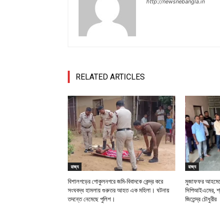
http://newsnebangla.in
RELATED ARTICLES
রাজ্য
রাজ্য
বিশালগড়ের গোকুলনগরে জমি-বিবাদকে কেন্দ্র করে
মুজাফফর আহমেদে
সংঘবদ্ধ হামলায় গুরুতর আহত এক মহিলা। ঘটনায়
সিপিআইএমের, শ্র
তদন্তে নেমেছে পুলিশ।
জিতেন্দ্র চৌধুরীর