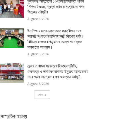
মুজাফফর আহমেদের ১৩৭তম জন্মজয়ন্তী পালন
সিপিআইএমের, শ্রদ্ধা জানিয়ে সংগ্রামের শপথ
জিতেন্দ্র চৌধুরীর
August 5, 2026
উচ্চশিক্ষার মানোন্নয়নে ছাত্রছাত্রীদের সঙ্গে
সরাসরি সংলাপে উচ্চশিক্ষা মন্ত্রী কিশোর বর্মন।
বিভিন্ন কলেজের পড়ুয়াদের সমস্যা শুনে দ্রুত
সমাধানের আশ্বাস।
August 5, 2026
কেন্দ্র ও রাজ্য সরকারের বিরুদ্ধে দুর্নীতি,
বেকারত্ব ও নাগরিক অধিকার ইস্যুতে আগরতলায়
সদর জেলা কংগ্রেসের গণ-অবস্থান কর্মসূচি।
August 5, 2026
লোড
সাম্প্রতিক মন্তব্য