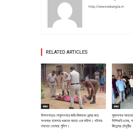
http://newsnebangla.in
RELATED ARTICLES
রাজ্য
রাজ্য
বিশালগড়ের গোকুলনগরে জমি-বিবাদকে কেন্দ্র করে
মুজাফফর আহমেদে
সংঘবদ্ধ হামলায় গুরুতর আহত এক মহিলা। ঘটনায়
সিপিআইএমের, শ্র
তদন্তে নেমেছে পুলিশ।
জিতেন্দ্র চৌধুরীর