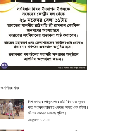
জনপ্রিয় খবর
বিশালগড়ের গোকুলনগরে জমি-বিবাদকে কেন্দ্র
করে সংঘবদ্ধ হামলায় গুরুতর আহত এক মহিলা।
ঘটনায় তদন্তে নেমেছে পুলিশ।
August 5, 2026