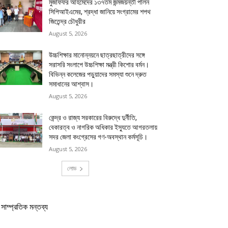
মুজাফফর আহমেদের ১৩৭তম জন্মজয়ন্তী পালন
সিপিআইএমের, শ্রদ্ধা জানিয়ে সংগ্রামের শপথ
জিতেন্দ্র চৌধুরীর
August 5, 2026
উচ্চশিক্ষার মানোন্নয়নে ছাত্রছাত্রীদের সঙ্গে
সরাসরি সংলাপে উচ্চশিক্ষা মন্ত্রী কিশোর বর্মন।
বিভিন্ন কলেজের পড়ুয়াদের সমস্যা শুনে দ্রুত
সমাধানের আশ্বাস।
August 5, 2026
কেন্দ্র ও রাজ্য সরকারের বিরুদ্ধে দুর্নীতি,
বেকারত্ব ও নাগরিক অধিকার ইস্যুতে আগরতলায়
সদর জেলা কংগ্রেসের গণ-অবস্থান কর্মসূচি।
August 5, 2026
লোড
সাম্প্রতিক মন্তব্য