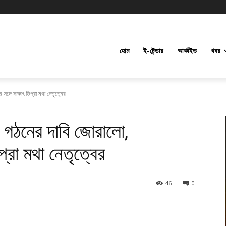
হোম
ই-টেন্ডার
আর্কাইভ
খবর
র সঙ্গে সাক্ষাৎ তিপ্রা মথা নেতৃত্বের
্সিল গঠনের দাবি জোরালো,
িপ্রা মথা নেতৃত্বের
46
0