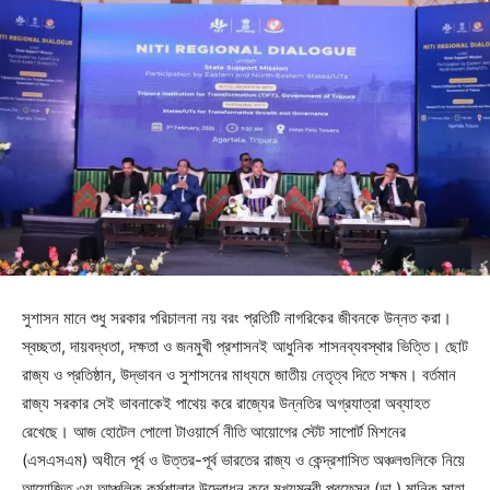
সুশাসন মানে শুধু সরকার পরিচালনা নয় বরং প্রতিটি নাগরিকের জীবনকে উন্নত করা।
স্বচ্ছতা, দায়বদ্ধতা, দক্ষতা ও জনমুখী প্রশাসনই আধুনিক শাসনব্যবস্থার ভিত্তি। ছোট
রাজ্য ও প্রতিষ্ঠান, উদ্ভাবন ও সুশাসনের মাধ্যমে জাতীয় নেতৃত্ব দিতে সক্ষম। বর্তমান
রাজ্য সরকার সেই ভাবনাকেই পাথেয় করে রাজ্যের উন্নতির অগ্রযাত্রা অব্যাহত
রেখেছে। আজ হোটেল পোলো টাওয়ার্সে নীতি আয়োগের স্টেট সাপোর্ট মিশনের
(এসএসএম) অধীনে পূর্ব ও উত্তর-পূর্ব ভারতের রাজ্য ও কেন্দ্রশাসিত অঞ্চলগুলিকে নিয়ে
আয়োজিত ৩য় আঞ্চলিক কর্মশালার উদ্বোধন করে মুখ্যমন্ত্রী প্রফেসর (ডা.) মানিক সাহা