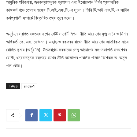
আধুনিক পরিকল্পনা, জনকল্যাণমূলক প্রশাসন এবং ইনোভেশন নির্ভর প্রশাসনিক
কাজকর্ম গড়ে তোলার লক্ষ্যে টি.আই.এফ.টি.-র সূচনা। তিনি টি.আই.এফ.টি.-র সার্বিক
কর্মপ্রণালী সম্পর্কে বিস্তারিত তথ্য তুলে ধরেন।
অনুষ্ঠানে স্বাগত বক্তব্য রাখেন স্টেট সাপোর্ট মিশন, নীতি আয়োগের যুগ্ম সচিব ও মিশন
অধিকর্তা কে. এস. রেজিমন। এছাড়াও বক্তব্য রাখেন নীতি আয়োগের অতিরিক্ত সচিব
রোহিত কুমার (ভার্চুয়ালি), উত্তরাখন্ড সরকারের সেতু আয়োগের সহ-সভাপতি রাজশেখর
যোশী, ধন্যবাদসূচক বক্তব্য রাখেন নীতি আয়োগের পাবলিক পলিসি বিশেষজ্ঞ ড. অমৃত
পাল কৌর।
TAGS
slide-1