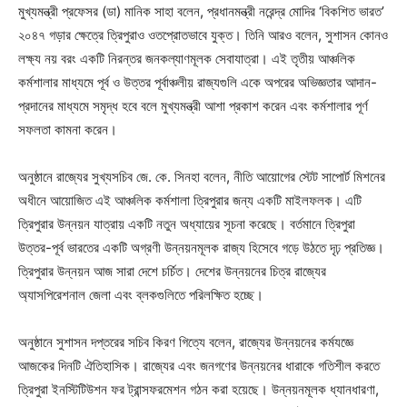
মুখ্যমন্ত্রী প্রফেসর (ডা) মানিক সাহা বলেন, প্রধানমন্ত্রী নরেন্দ্র মোদির ‘বিকশিত ভারত’
২০৪৭ গড়ার ক্ষেত্রে ত্রিপুরাও ওতপ্রোতভাবে যুক্ত। তিনি আরও বলেন, সুশাসন কোনও
লক্ষ্য নয় বরং একটি নিরন্তর জনকল্যাণমূলক সেবাযাত্রা। এই তৃতীয় আঞ্চলিক
কর্মশালার মাধ্যমে পূর্ব ও উত্তর পূর্বাঞ্চলীয় রাজ্যগুলি একে অপরের অভিজ্ঞতার আদান-
প্রদানের মাধ্যমে সমৃদ্ধ হবে বলে মুখ্যমন্ত্রী আশা প্রকাশ করেন এবং কর্মশালার পূর্ণ
সফলতা কামনা করেন।
অনুষ্ঠানে রাজ্যের সুখ্যসচিব জে. কে. সিনহা বলেন, নীতি আয়োগের স্টেট সাপোর্ট মিশনের
অধীনে আয়োজিত এই আঞ্চলিক কর্মশালা ত্রিপুরার জন্য একটি মাইলফলক। এটি
ত্রিপুরার উন্নয়ন যাত্রায় একটি নতুন অধ্যায়ের সূচনা করেছে। বর্তমানে ত্রিপুরা
উত্তর-পূর্ব ভারতের একটি অগ্রণী উন্নয়নমূলক রাজ্য হিসেবে গড়ে উঠতে দৃঢ় প্রতিজ্ঞ।
ত্রিপুরার উন্নয়ন আজ সারা দেশে চর্চিত। দেশের উন্নয়নের চিত্র রাজ্যের
অ্যাসপিরেশনাল জেলা এবং ব্লকগুলিতে পরিলক্ষিত হচ্ছে।
অনুষ্ঠানে সুশাসন দপ্তরের সচিব কিরণ গিত্যে বলেন, রাজ্যের উন্নয়নের কর্মযজ্ঞে
আজকের দিনটি ঐতিহাসিক। রাজ্যের এবং জনগণের উন্নয়নের ধারাকে গতিশীল করতে
ত্রিপুরা ইনস্টিটিউশন ফর ট্রান্সফরমেশন গঠন করা হয়েছে। উন্নয়নমূলক ধ্যানধারণা,