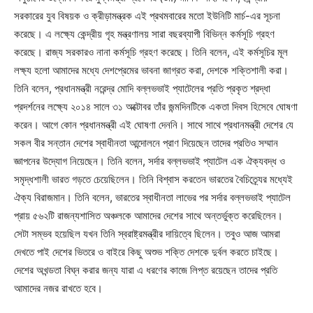
সরকারের যুব বিষয়ক ও ক্রীড়ামন্ত্রক এই প্রথমবারের মতো ইউনিটি মার্চ-এর সূচনা
করেছে। এ লক্ষ্যে কেন্দ্রীয় গৃহ মন্ত্রণালয় সারা বছরব্যাপী বিভিন্ন কর্মসূচি গ্রহণ
করেছে। রাজ্য সরকারও নানা কর্মসূচি গ্রহণ করেছে। তিনি বলেন, এই কর্মসূচির মূল
লক্ষ্য হলো আমাদের মধ্যে দেশপ্রেমের ভাবনা জাগ্রত করা, দেশকে শক্তিশালী করা।
তিনি বলেন, প্রধানমন্ত্রী নরেন্দ্র মোদি বল্লভভাই প্যাটেলের প্রতি প্রকৃত শ্রদ্ধা
প্রদর্শনের লক্ষ্যে ২০১৪ সালে ৩১ অক্টোবর তাঁর জন্মদিনটিকে একতা দিবস হিসেবে ঘোষণা
করেন। আগে কোন প্রধানমন্ত্রী এই ঘোষণা দেননি। সাথে সাথে প্রধানমন্ত্রী দেশের যে
সকল বীর সন্তান দেশের স্বাধীনতা আন্দোলনে প্রাণ দিয়েছেন তাদের প্রতিও সম্মান
জ্ঞাপনের উদ্যোগ নিয়েছেন। তিনি বলেন, সর্দার বল্লভভাই প্যাটেল এক ঐক্যবদ্ধ ও
সমৃদ্ধশালী ভারত গড়তে চেয়েছিলেন। তিনি বিশ্বাস করতেন ভারতের বৈচিত্র্যের মধ্যেই
ঐক্য বিরাজমান। তিনি বলেন, ভারতের স্বাধীনতা লাভের পর সর্দার বল্লভভাই প্যাটেল
প্রায় ৫৬২টি রাজন্যশাসিত অঞ্চলকে আমাদের দেশের সাথে অন্তর্ভুক্ত করেছিলেন।
সেটা সম্ভব হয়েছিল যখন তিনি স্বরাষ্ট্রমন্ত্রীর দায়িত্বে ছিলেন। তবুও আজ আমরা
দেখতে পাই দেশের ভিতরে ও বাইরে কিছু অশুভ শক্তি দেশকে দুর্বল করতে চাইছে।
দেশের অখন্ডতা বিঘ্ন করার জন্য যারা এ ধরণের কাজে লিপ্ত রয়েছেন তাদের প্রতি
আমাদের নজর রাখতে হবে।