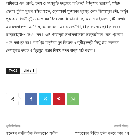
অধিকর্তা এল ডার্লং, তথ্য ও সংস্কৃতি দপ্তরের অধিকর্তা বিম্বিসার ভট্টাচার্য, পশ্চিম
জেলার পুলিশ সুপার নমিত পাঠক, দ্রোণাচার্য পুরস্কার প্রাপ্ত কোচ বিশ্বেশ্বর নন্দী, অর্জুন
পুরস্কার বিজয়ী মন্টু দেবনাথ সহ বিএসএফ, সিআরপিএফ, আসাম রাইফেলস, টিএসআর-
এর জওয়ানগণ, এনসিসি, এনএসএস-এর ক্যাডেটগণ, বিদ্যালয় ও মহাবিদ্যালয়ের
ছাত্রছাত্রীগণ অংশ নেন। এই পদযাত্রা হাঁপানিয়াস্থিত আন্তর্জাতিক মেলা প্রাঙ্গণে
এসে সমাপ্ত হয়। সমাপ্তি অনুষ্ঠানে যুব বিষয়ক ও ক্রীড়ামন্ত্রী টিচ্ছু রায় সকলকে
নেশামুক্ত ভারত ও ত্রিপুরা গড়ার বিষয়ে শপথ বাক্য পাঠ করান।
TAGS
slide-1
পূর্ববর্তী নিবন্ধ
পরবর্তী নিবন্ধ
রাজ্যের অর্থনৈতিক উন্নয়নেও পর্যটন
গণতন্ত্রের ভিত্তি দুর্বল করছে আর এস