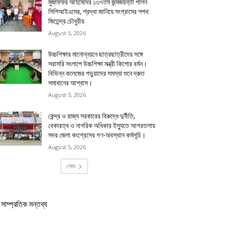
মুজাফফর আহমেদের ১৩৭তম জন্মজয়ন্তী পালন
সিপিআইএমের, শ্রদ্ধা জানিয়ে সংগ্রামের শপথ
জিতেন্দ্র চৌধুরীর
August 5, 2026
উচ্চশিক্ষার মানোন্নয়নে ছাত্রছাত্রীদের সঙ্গে
সরাসরি সংলাপে উচ্চশিক্ষা মন্ত্রী কিশোর বর্মন।
বিভিন্ন কলেজের পড়ুয়াদের সমস্যা শুনে দ্রুত
সমাধানের আশ্বাস।
August 5, 2026
কেন্দ্র ও রাজ্য সরকারের বিরুদ্ধে দুর্নীতি,
বেকারত্ব ও নাগরিক অধিকার ইস্যুতে আগরতলায়
সদর জেলা কংগ্রেসের গণ-অবস্থান কর্মসূচি।
August 5, 2026
লোড
সাম্প্রতিক মন্তব্য