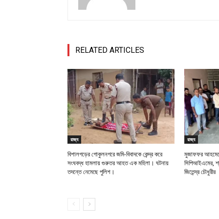
RELATED ARTICLES
রাজ্য
রাজ্য
বিশালগড়ের গোকুলনগরে জমি-বিবাদকে কেন্দ্র করে
মুজাফফর আহমেদে
সংঘবদ্ধ হামলায় গুরুতর আহত এক মহিলা। ঘটনায়
সিপিআইএমের, শ্র
তদন্তে নেমেছে পুলিশ।
জিতেন্দ্র চৌধুরীর