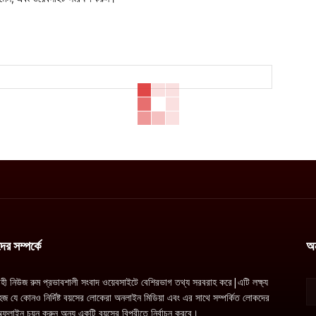
র সম্পর্কে
অ
াহী নিউজ রুম প্রভাবশালী সংবাদ ওয়েবসাইটে বেশিরভাগ তথ্য সরবরাহ করে|এটি লক্ষ্য
জ যে কোনও নির্দিষ্ট বয়সের লোকেরা অনলাইন মিডিয়া এবং এর সাথে সম্পর্কিত লোকদের
ফলাইন চয়ন করুন অন্য একটি বয়সের বিপরীতে নির্বাচন করবে।