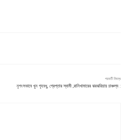
পরবর্তী নিবন্ধ
নৃশংসভাবে খুন গৃহবধূ, গ্রেপ্তার স্বামী ,রানিখামারের ঝরঝরিয়ায় চাঞ্চল্য :