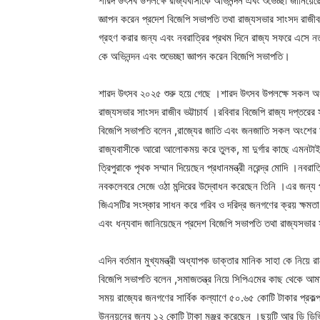
শারদ উৎসব উপলক্ষে রাজ্যবাসীকে অভিনন্দন এবং শুভেচ্ছা জানিয়ে
জ্ঞাপন করেন প্রদেশ বিজেপি সভাপতি তথা রাজ্যসভার সাংসদ রাজীব ভ
গ্রহণ করার জন্য এবং নবরাত্রির প্রথম দিনে রাজ্য সফরে এসে নতুন আ
কে অভিনন্দন এবং শুভেচ্ছা জ্ঞাপন করেন বিজেপি সভাপতি।
শারদ উৎসব ২০২৫ শুরু হয়ে গেছে ।শারদ উৎসব উপলক্ষে সকল অংশ
রাজ্যসভার সাংসদ রাজীব ভট্টাচার্য ।রবিবার বিজেপি রাজ্য দপ্তরের 
বিজেপি সভাপতি বলেন ,রাজ্যের জাতি এবং জনজাতি সকল অংশের 
রাজ্যবাসীকে আরো আলোকময় করে তুলক, মা দুর্গার কাছে এমনটাই 
ত্রিপুরাকে পৃথক সম্মান দিয়েছেন প্রধানমন্ত্রী নরেন্দ্র মোদি ।নবরাত
নবকলেবরে সেজে ওঠা মন্দিরের উদ্বোধন করেছেন তিনি ।এর জন্য প্র
জিএসটির সংস্কার সাধন করে গরিব ও দরিদ্র জনগণের ক্রয় ক্ষমতা ব
এবং ধন্যবাদ জানিয়েছেন প্রদেশ বিজেপি সভাপতি তথা রাজ্যসভার সা
এদিন বর্তমান মুখ্যমন্ত্রী অধ্যাপক ডাক্তার মানিক সাহা কে নিয়ে র
বিজেপি সভাপতি বলেন ,সমাজতন্ত্র নিয়ে সিপিএমের কাছ থেকে আম
সময় রাজ্যের জনগণের সার্বিক কল্যাণে ৫০.৬৫ কোটি টাকার প্রকল্প 
উন্নয়নের জন্য ১২ কোটি টাকা মঞ্জুর করেছেন ।ছয়টি আর ডি ডিভি