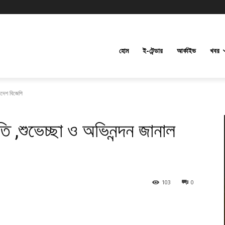
হোম
ই-টেন্ডার
আর্কাইভ
খবর
্রদেশ বিজেপি
ীতি ,শুভেচ্ছা ও অভিনন্দন জানাল
103
0