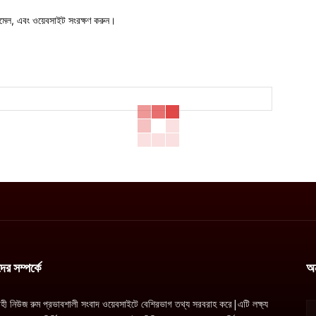
মেল, এবং ওয়েবসাইট সংরক্ষণ করুন।
র সম্পর্কে
অ
াহী নিউজ রুম প্রভাবশালী সংবাদ ওয়েবসাইটে বেশিরভাগ তথ্য সরবরাহ করে|এটি লক্ষ্য