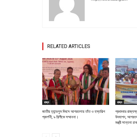
RELATED ARTICLES
রাজ্য
রাজ্য
জাতীয় হ্যান্ডলুম দিবসে আগরতলায় তাঁত ও হস্তশিল্প
প্রথমবার রাজ্যস্
প্রদর্শনী, ৯ শিল্পীকে সম্মাননা।
উদযাপন, আগরতলায
মন্ত্রী সান্তনা চ