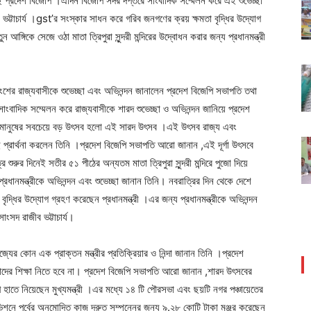
ছে প্রদেশ বিজেপি ।এদিন বিজেপি সদর দপ্তরে সাংবাদিক সম্মেলন করে এই শুভেচ্ছা
ট্টাচার্য ।gst’র সংস্কার সাধন করে গরিব জনগণের ক্রয় ক্ষমতা বৃদ্ধির উদ্যোগ
ঙ্গিকে সেজে ওঠা মাতা ত্রিপুরা সুন্দরী মন্দিরের উদ্বোধন করার জন্য প্রধানমন্ত্রী
ের রাজ্যবাসীকে শুভেচ্ছা এবং অভিনন্দন জানালেন প্রদেশ বিজেপি সভাপতি তথা
সাংবাদিক সম্মেলন করে রাজ্যবাসীকে শারদ শুভেচ্ছা ও অভিনন্দন জানিয়ে প্রদেশ
মানুষের সবচেয়ে বড় উৎসব হলো এই সারদ উৎসব ।এই উৎসব রাজ্য এবং
প্রার্থনা করলেন তিনি ।প্রদেশ বিজেপি সভাপতি আরো জানান ,এই দূর্গা উৎসবে
্রি শুরুর দিনেই সতীর ৫১ পীঠের অন্যতম মাতা ত্রিপুরা সুন্দরী মন্দিরে পুজো দিয়ে
ধানমন্ত্রীকে অভিনন্দন এবং শুভেচ্ছা জানান তিনি। নবরাত্রির দিন থেকে দেশে
ৃদ্ধির উদ্যোগ গ্রহণ করেছেন প্রধানমন্ত্রী ।এর জন্য প্রধানমন্ত্রীকে অভিনন্দন
ংসদ রাজীব ভট্টাচার্য।
াজ্যের কোন এক প্রাক্তন মন্ত্রীর প্রতিক্রিয়ার ও নিন্দা জানান তিনি ।প্রদেশ
াদের শিক্ষা নিতে হবে না। প্রদেশ বিজেপি সভাপতি আরো জানান ,শারদ উৎসবের
হাতে নিয়েছেন মুখ্যমন্ত্রী ।এর মধ্যে ১৪ টি পৌরসভা এবং ছয়টি নগর পঞ্চায়েতের
শনে পূর্বের অনুমোদিত কাজ দ্রুত সম্পন্নের জন্য ৯.২৮ কোটি টাকা মঞ্জুর করেছেন