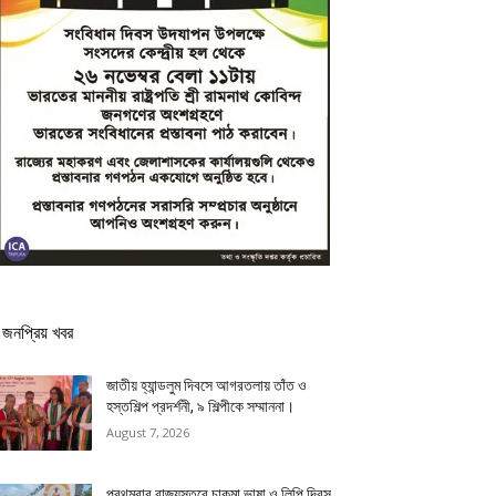
জনপ্রিয় খবর
জাতীয় হ্যান্ডলুম দিবসে আগরতলায় তাঁত ও
হস্তশিল্প প্রদর্শনী, ৯ শিল্পীকে সম্মাননা।
August 7, 2026
প্রথমবার রাজ্যস্তরে চাকমা ভাষা ও লিপি দিবস