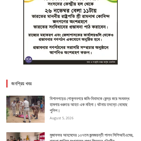
জনপ্রিয় খবর
বিশালগড়ের গোকুলনগরে জমি-বিবাদকে কেন্দ্র করে সংঘবদ্ধ
হামলায় গুরুতর আহত এক মহিলা। ঘটনায় তদন্তে নেমেছে
পুলিশ।
August 5, 2026
মুজাফফর আহমেদের ১৩৭তম জন্মজয়ন্তী পালন সিপিআইএমের,
শ্রদ্ধা জানিয়ে সংগ্রামের শপথ জিতেন্দ্র চৌধুরীর