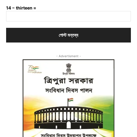
14 − thirteen =
- Advertisment -