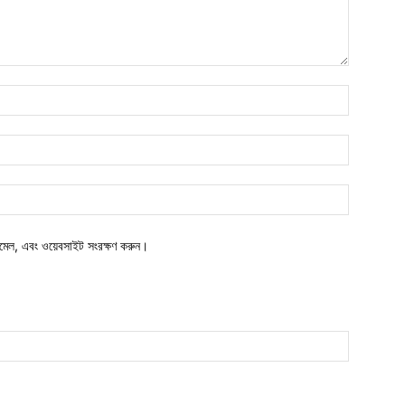
নাম*
ইমেইল*
ওয়েবসাইট:
মেল, এবং ওয়েবসাইট সংরক্ষণ করুন।