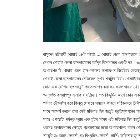
বাসুদেব ভট্টাচার্যী খোয়াই ১৮ই আগষ্ট…..খোয়াই জেলা হাসপাতালে
দেখাল খোয়াই জেলা হাসপাতালের অস্থি বিশেষজ্ঞের একটি দল। ৬৫
অপারেশন টি খোয়াই জেলা হাসপাতালের অপারেশন থিয়েটারে হয়ে
খোয়াই জেলা হাসপাতালের মেডিকেল সুপার শরদিন্দু রিয়াং খোয়াই
কোন এক রোগির হিপ জয়েন্ট প্রতিস্থাপন করা হয় সফলতার সাথে
অন্তর্গত কল্যাণপুর এলাকার বাসিন্দা। গত কিছুদিন আগে কোন এক দু
পর্যন্ত দৌড়ঝাঁপ করে কিন্তু সেখানে সময়ের কারণে সঠিকভাবে চি
সাথে পরামর্শ করলে তারা সেই মহিলার হিপ জয়েন্ট প্রতিস্থাপনের প
সাড়ে এগারোটা পর্যন্ত প্রায় এক ঘন্টার মধ্যে এই মহিলার হিপ 
ধরনের অপারেশনের ক্ষেত্রে প্রথমবারের মতো অপারেশনের কালে খোয
সার্জেন্ট ডঃ অমন দেববর্মা, ডঃ বিশ্বজিৎ দেববর্মা, নার্সিং অফিসার তৃণময