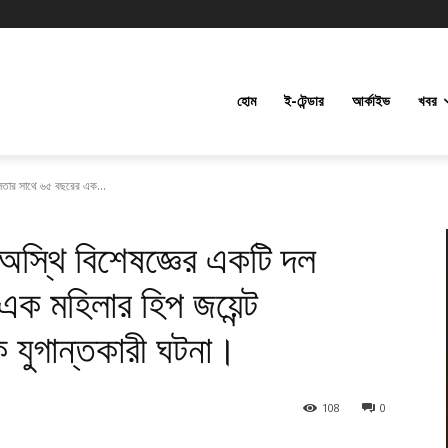
হোম
ই-টেন্ডার
আর্কাইভ
খবর
লতার সাথে ৬৫ বছরের এক...
অস্থি বিশেষজ্ঞের একটি দল
ক মহিলার হিপ জয়েন্ট
 যুগান্তকারী ঘটনা।
108
0