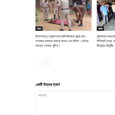
রাজ্য
রাজ্য
বিশালগড়ের গোকুলনগরে জমি-বিবাদকে কেন্দ্র করে
মুজাফফর আহমেদে
সংঘবদ্ধ হামলায় গুরুতর আহত এক মহিলা। ঘটনায়
সিপিআইএমের, শ্র
তদন্তে নেমেছে পুলিশ।
জিতেন্দ্র চৌধুরীর
একটি উত্তর ত্যাগ