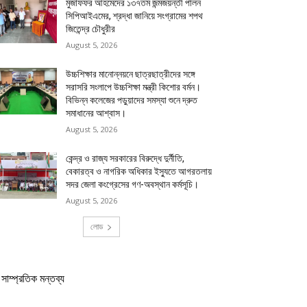
মুজাফফর আহমেদের ১৩৭তম জন্মজয়ন্তী পালন
সিপিআইএমের, শ্রদ্ধা জানিয়ে সংগ্রামের শপথ
জিতেন্দ্র চৌধুরীর
August 5, 2026
উচ্চশিক্ষার মানোন্নয়নে ছাত্রছাত্রীদের সঙ্গে
সরাসরি সংলাপে উচ্চশিক্ষা মন্ত্রী কিশোর বর্মন।
বিভিন্ন কলেজের পড়ুয়াদের সমস্যা শুনে দ্রুত
সমাধানের আশ্বাস।
August 5, 2026
কেন্দ্র ও রাজ্য সরকারের বিরুদ্ধে দুর্নীতি,
বেকারত্ব ও নাগরিক অধিকার ইস্যুতে আগরতলায়
সদর জেলা কংগ্রেসের গণ-অবস্থান কর্মসূচি।
August 5, 2026
লোড
সাম্প্রতিক মন্তব্য