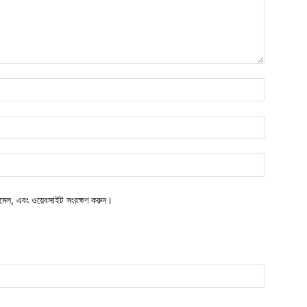
নাম*
ইমেইল*
ওয়েবসাইট:
মেল, এবং ওয়েবসাইট সংরক্ষণ করুন।