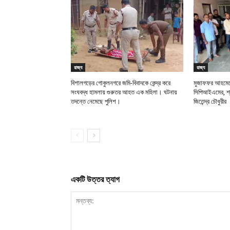
রাজ্য
রাজ্য
বিশালগড়ের গোকুলনগরে জমি-বিবাদকে কেন্দ্র করে
মুজাফফর আহমেদে
সংঘবদ্ধ হামলায় গুরুতর আহত এক মহিলা। ঘটনায়
সিপিআইএমের, শ্র
তদন্তে নেমেছে পুলিশ।
জিতেন্দ্র চৌধুরীর
একটি উত্তর ত্যাগ