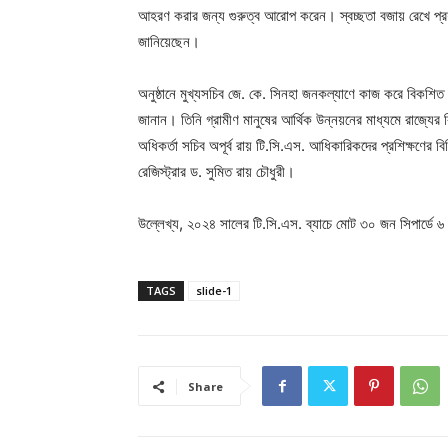
আহরণ করার জন্য গুরুত্ব আরোপ করেন। স্বচ্ছতা বজায় রেখে প্রশা
জানিয়েছেন।
অনুষ্ঠানে মুখ্যসচিব জে. কে. সিনহা জনকল্যাণে কাজ করে বিকশিত ত
জানান। তিনি গ্রামীণ মানুষের আর্থিক উন্নয়নের মাধ্যমে রাজ্যে
অধিকর্তা সচিব অপূর্ব রায় টি.সি.এস. আধিকারিকদের প্রশিক্ষণের 
রেজিস্ট্রার ড. সুমিত রায় চৌধুরী।
উল্লেখ্য, ২০২৪ সালের টি.সি.এস. ব্যাচে মোট ৩০ জন সিপার্ডে ৬ ম
TAGS
slide-1
Share