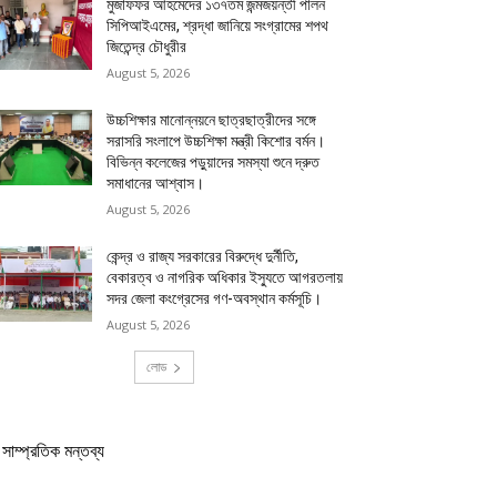
মুজাফফর আহমেদের ১৩৭তম জন্মজয়ন্তী পালন
সিপিআইএমের, শ্রদ্ধা জানিয়ে সংগ্রামের শপথ
জিতেন্দ্র চৌধুরীর
August 5, 2026
উচ্চশিক্ষার মানোন্নয়নে ছাত্রছাত্রীদের সঙ্গে
সরাসরি সংলাপে উচ্চশিক্ষা মন্ত্রী কিশোর বর্মন।
বিভিন্ন কলেজের পড়ুয়াদের সমস্যা শুনে দ্রুত
সমাধানের আশ্বাস।
August 5, 2026
কেন্দ্র ও রাজ্য সরকারের বিরুদ্ধে দুর্নীতি,
বেকারত্ব ও নাগরিক অধিকার ইস্যুতে আগরতলায়
সদর জেলা কংগ্রেসের গণ-অবস্থান কর্মসূচি।
August 5, 2026
লোড
সাম্প্রতিক মন্তব্য