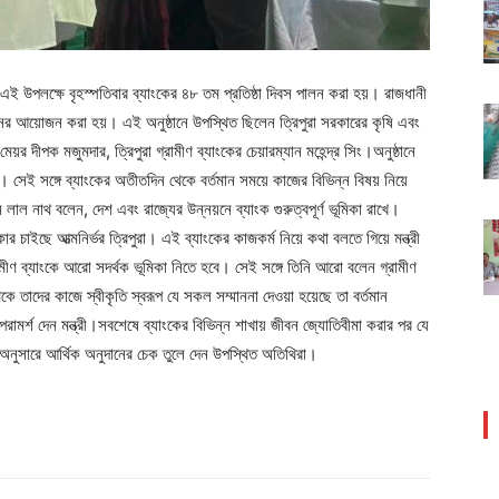
। এই উপলক্ষে বৃহস্পতিবার ব্যাংকের ৪৮ তম প্রতিষ্ঠা দিবস পালন করা হয়। রাজধানী
নের আয়োজন করা হয়। এই অনুষ্ঠানে উপস্থিত ছিলেন ত্রিপুরা সরকারের কৃষি এবং
র দীপক মজুমদার, ত্রিপুরা গ্রামীণ ব্যাংকের চেয়ারম্যান মহেন্দ্র সিং।অনুষ্ঠানে
। সেই সঙ্গে ব্যাংকের অতীতদিন থেকে বর্তমান সময়ে কাজের বিভিন্ন বিষয় নিয়ে
ন লাল নাথ বলেন, দেশ এবং রাজ্যের উন্নয়নে ব্যাংক গুরুত্বপূর্ণ ভূমিকা রাখে।
কার চাইছে আত্মনির্ভর ত্রিপুরা। এই ব্যাংকের কাজকর্ম নিয়ে কথা বলতে গিয়ে মন্ত্রী
্রামীণ ব্যাংকে আরো সদর্থক ভূমিকা নিতে হবে। সেই সঙ্গে তিনি আরো বলেন গ্রামীণ
কে তাদের কাজে স্বীকৃতি স্বরূপ যে সকল সম্মাননা দেওয়া হয়েছে তা বর্তমান
ামর্শ দেন মন্ত্রী।সবশেষে ব্যাংকের বিভিন্ন শাখায় জীবন জ্যোতিবীমা করার পর যে
্ত অনুসারে আর্থিক অনুদানের চেক তুলে দেন উপস্থিত অতিথিরা।