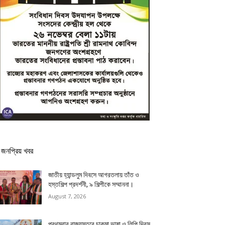
জনপ্রিয় খবর
জাতীয় হ্যান্ডলুম দিবসে আগরতলায় তাঁত ও
হস্তশিল্প প্রদর্শনী, ৯ শিল্পীকে সম্মাননা।
August 7, 2026
প্রথমবার রাজ্যস্তরে চাকমা ভাষা ও লিপি দিবস