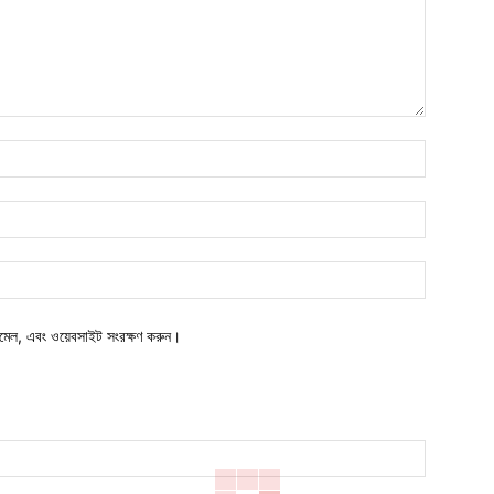
নাম*
ইমেইল*
ওয়েবসাইট:
মেল, এবং ওয়েবসাইট সংরক্ষণ করুন।