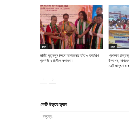
রাজ্য
রাজ্য
জাতীয় হ্যান্ডলুম দিবসে আগরতলায় তাঁত ও হস্তশিল্প
প্রথমবার রাজ্যস্
প্রদর্শনী, ৯ শিল্পীকে সম্মাননা।
উদযাপন, আগরতলায
মন্ত্রী সান্তনা চ
একটি উত্তর ত্যাগ