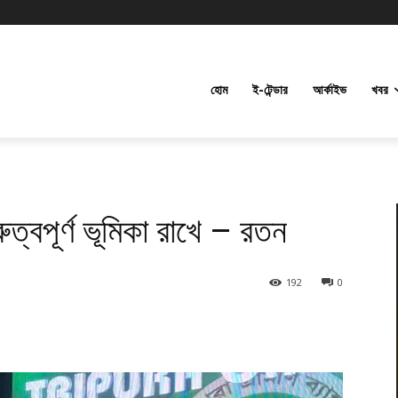
হোম
ই-টেন্ডার
আর্কাইভ
খবর
রুত্বপূর্ণ ভূমিকা রাখে – রতন
192
0