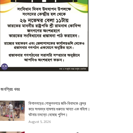
জনপ্রিয় খবর
বিশালগড়ের গোকুলনগরে জমি-বিবাদকে কেন্দ্র
করে সংঘবদ্ধ হামলায় গুরুতর আহত এক মহিলা।
ঘটনায় তদন্তে নেমেছে পুলিশ।
August 5, 2026