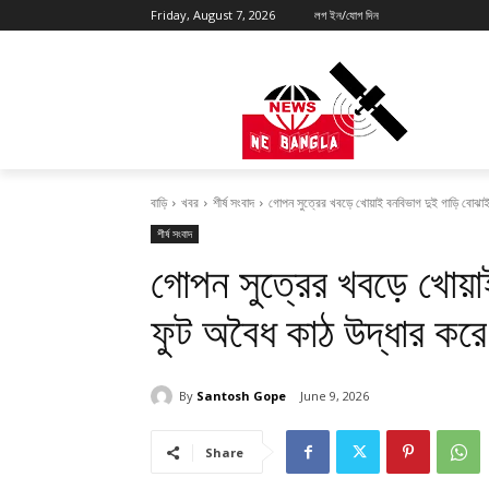
Friday, August 7, 2026
লগ ইন/যোগ দিন
বাড়ি
খবর
শীর্ষ সংবাদ
গোপন সুত্রের খবড়ে খোয়াই বনবিভাগ দুই গাড়ি বোঝা
শীর্ষ সংবাদ
গোপন সুত্রের খবড়ে খোয়
ফুট অবৈধ কাঠ উদ্ধার কর
By
Santosh Gope
June 9, 2026
Share