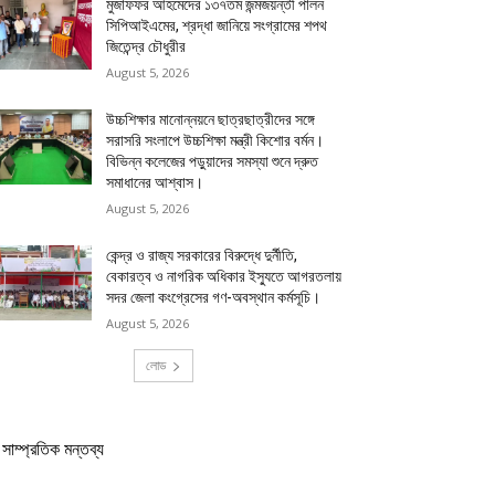
মুজাফফর আহমেদের ১৩৭তম জন্মজয়ন্তী পালন
সিপিআইএমের, শ্রদ্ধা জানিয়ে সংগ্রামের শপথ
জিতেন্দ্র চৌধুরীর
August 5, 2026
উচ্চশিক্ষার মানোন্নয়নে ছাত্রছাত্রীদের সঙ্গে
সরাসরি সংলাপে উচ্চশিক্ষা মন্ত্রী কিশোর বর্মন।
বিভিন্ন কলেজের পড়ুয়াদের সমস্যা শুনে দ্রুত
সমাধানের আশ্বাস।
August 5, 2026
কেন্দ্র ও রাজ্য সরকারের বিরুদ্ধে দুর্নীতি,
বেকারত্ব ও নাগরিক অধিকার ইস্যুতে আগরতলায়
সদর জেলা কংগ্রেসের গণ-অবস্থান কর্মসূচি।
August 5, 2026
লোড
সাম্প্রতিক মন্তব্য