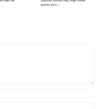
র্ধনা গুরুবে নমঃ
হেপাটাইটিস সচেতনতা শিবির, উপকৃত এলাকার
কয়েকশত জনগণ ।
নাম*
ইমেইল*