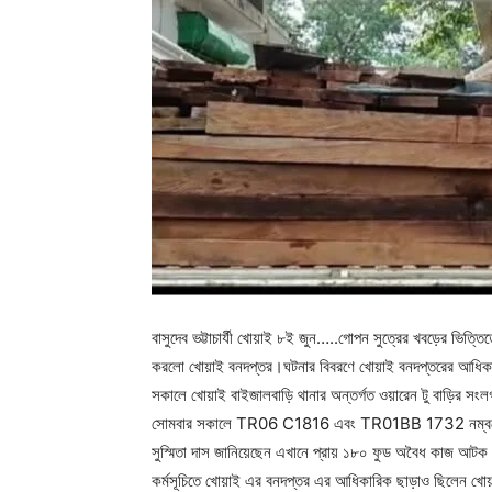
বাসুদেব ভট্টাচার্যী খোয়াই ৮ই জুন…..গোপন সুত্রের খবড়ের ভিত
করলো খোয়াই বনদপ্তর।ঘটনার বিবরণে খোয়াই বনদপ্তরের আধিকারি
সকালে খোয়াই বাইজালবাড়ি থানার অন্তর্গত ওয়ারেন টু বাড়ির সং
সোমবার সকালে TR06 C1816 এবং TR01BB 1732 নম্বরের দ
সুস্মিতা দাস জানিয়েছেন এখানে প্রায় ১৮০ ফুড অবৈধ কাজ আটক ক
কর্মসূচিতে খোয়াই এর বনদপ্তর এর আধিকারিক ছাড়াও ছিলেন খো