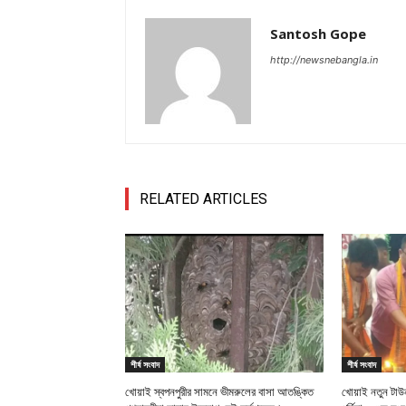
Santosh Gope
http://newsnebangla.in
RELATED ARTICLES
শীর্ষ সংবাদ
শীর্ষ সংবাদ
খোয়াই স্বপনপুরীর সামনে ভীমরুলের বাসা আতঙ্কিত
খোয়াই নতুন টাউন