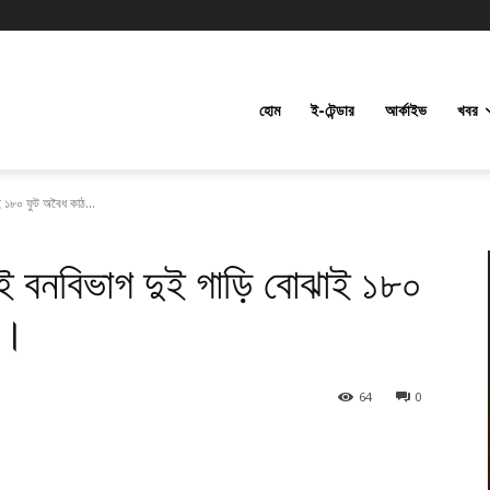
হোম
ই-টেন্ডার
আর্কাইভ
খবর
ই ১৮০ ফুট অবৈধ কাঠ...
াই বনবিভাগ দুই গাড়ি বোঝাই ১৮০
ে।
64
0