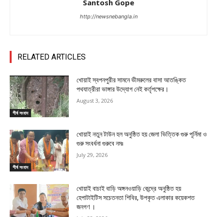
Santosh Gope
http://newsnebangla.in
RELATED ARTICLES
খোয়াই স্বপনপুরীর সামনে ভীমরুলের বাসা আতঙ্কিত
পথযাত্রীরা ভাঙ্গার উদ্যোগ নেই কর্তৃপক্ষের।
August 3, 2026
শীর্ষ সংবাদ
খোয়াই নতুন টাউন হল অনুষ্ঠিত হয় জেলা ভিত্তিক গুরু পূর্নিমা ও
গুরু সংবর্ধনা গুরুবে নমঃ
July 29, 2026
শীর্ষ সংবাদ
খোয়াই বাচাই বাড়ি অঙ্গনওয়াড়ি কেন্দ্রে অনুষ্ঠিত হয়
হেপাটাইটিস সচেতনতা শিবির, উপকৃত এলাকার কয়েকশত
জনগণ ।