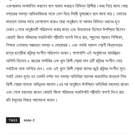
একপ্রকার অপমানিত করলেন বলে ধারনা করছেন বিভিন্ন শিল্পীরা।খবর নিয়ে জানা গেছে
দপ্তরের সমস্ত আধিকারিকরা নাকে তেল দিয়ে দিব্বী ঘুমাচ্ছেন বলে জানা যায়। ফোনের
মাধ্যমে তাদের সাথে যোগাযোগ করেও তারা অনুষ্ঠানে না আসার বিভিন্ন ধরনের ছুত
দেখান।শেষে অনুষ্ঠানটি পরিচালনা করার জন্য এবং উৎভোধক হিসেবে উপস্থিত ছিলেন
খোয়াই জিলা পরিষদের সভাধিপতি শ্রীমতি অপর্ণা সিংহ রায়, স্কুলের প্রধান শিক্ষিকা,
শিক্ষক এলাকার পঞ্চায়েত সদস্য ও মেম্বাররা। এবং গনকি দ্বাদশ শ্রেণী বিদ্যালয়ের
ছাত্র ছাত্রীরা রবিন্দ্র সংগীত পরিবেশন করেন। পাশাপাশি এই অনুষ্ঠানের আমন্ত্রিত
অতিথি হিসেবে ৫ বছরের নার্সারির এক খুদে শিল্পী শ্রেয়া দাস দুটি রবিন্দ্র সংগীত গেয়ে
সবাইকে তাক লাগিয়ে দেন। এবং এই খুলে শিল্পী শ্রেয়া দাসের কন্ঠে রবিন্দ্র সংগীত সুনে
সবাই যেমন মুগ্ধ হন তেমনি দর্শক সহ সমস্ত অতিথিরা ব্যাপক করতালির মাধ্যমে শিশু
শিল্পী শ্রেয়া দাসকে অভিনন্দন জানান।এর পর অনুষ্ঠানে উপস্থিত অতিথিরা বক্তব্য রাখেন
এবং শেষে বক্তব্য রাখেন খোয়াই জিলা পরিষদের সভাধিপতি শ্রীমতি অপর্ণা সিংহ রায়
রবি ঠাকুরের বিষয়ে আলোচনা করেন।
TAGS
slide-3