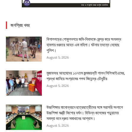
জনপ্রিয় খবর
বিশালগড়ের গোকুলনগরে জমি-বিবাদকে কেন্দ্র করে সংঘবদ্ধ
হামলায় গুরুতর আহত এক মহিলা। ঘটনায় তদন্তে নেমেছে
পুলিশ।
August 5, 2026
মুজাফফর আহমেদের ১৩৭তম জন্মজয়ন্তী পালন সিপিআইএমের,
শ্রদ্ধা জানিয়ে সংগ্রামের শপথ জিতেন্দ্র চৌধুরীর
August 5, 2026
উচ্চশিক্ষার মানোন্নয়নে ছাত্রছাত্রীদের সঙ্গে সরাসরি সংলাপে
উচ্চশিক্ষা মন্ত্রী কিশোর বর্মন। বিভিন্ন কলেজের পড়ুয়াদের
সমস্যা শুনে দ্রুত সমাধানের আশ্বাস।
August 5, 2026