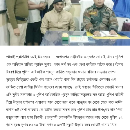
খোয়াই প্রতিনিধি ১৮ই ডিসেম্বর…..অপারেশন সঞ্জীবনীর অন্তর্গত খোয়াই থানার পুলিশ
এক অভিযান চালিয়ে ব্রাউন সুগার, নগদ অর্থ সহ এক নেশা কারিকে আটক করে।ঘটনার
বিবরণ দিয়ে পুলিশ অধিকারীক প্রসুন কান্তি মজুমদার জানান রবিবার সন্ধ্যায় গোপন
সূত্রের ভিত্তিতে একটি খবর আসে খোয়াই থানা দিন উত্তর দুর্গানগর এলাকায় এক
ব্যক্তি নেশা জাতীয় জিনিস পাচারের জন্য আসছে।সেই খবরের ভিত্তিতে খোয়াই থানার
ওসি সুবীর মালাকার ও পুলিশ আধিকারিক প্রসুন কান্তি মজুমদার সহ আরো পুলিশ বাহিনী
নিয়ে উত্তর দুর্গানগর এলাকায় জাল পেতে বসে থাকে সন্ধ্যের পর থেকে শেষে রাত আটটা
নাগাদ ওই নেশা কারবারি কে আটক করতে সক্ষম হয়ে পুলিশ তার নাম দীপঙ্কর দাস পিতা
ধনরন্দ দাস লাল ছড়া নিবাসী ।তল্লাশী চলাকালীন দীপঙ্কর দাসের কাছ থেকে পুলিশ ১২
গ্রাম ব্রঞ্চ সুগার ৫৫০০ টাকা নগদ ও একটি স্কুটি উদ্ধার করে খোয়াই থানায় নিয়ে