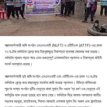
আত্মসমর্পণকারী জঙ্গি সংগঠন এনএলএফটি (NLFT) ও এটিটিএফ (ATTF)-এর ডাকা
৭২ ঘণ্টার ধর্মঘটকে কেন্দ্র করে ত্রিপুরাজুড়ে নিরাপত্তা ব্যবস্থা জোরদার করা হয়েছে।
ধর্মঘটের প্রভাব পড়তে পারে এমন গুরুত্বপূর্ণ এলাকাগুলিতে প্রশাসন ও নিরাপত্তা বাহিনী
সতর্ক অবস্থানে রয়েছে।
আত্মসমর্পণকারী দুই জঙ্গি সংগঠন এনএলএফটি এবং এটিটিএফ-এর ডাকা ৭২ ঘণ্টার
ধর্মঘটকে কেন্দ্র করে রাজ্যজুড়ে সতর্কতা জারি করেছে প্রশাসন। বিভিন্ন দাবিদাওয়া
পূরণের লক্ষ্যে সংগঠন দুটির নেতৃত্বে থাকা সুবাল সিং ওরফে ‘দ্য রক’-এর নেতৃত্বে এই
কর্মসূচির ডাক দেওয়া হয়েছে বলে জানা গেছে। ধর্মঘটকে ঘিরে আসাম-আগরতলা জাতীয়
সড়কের বড়মুড়া, হাতাইকতর, সিমনা-আমচাই এলাকার সুবাল সিং অঞ্চল এবং মান্দাইয়ের