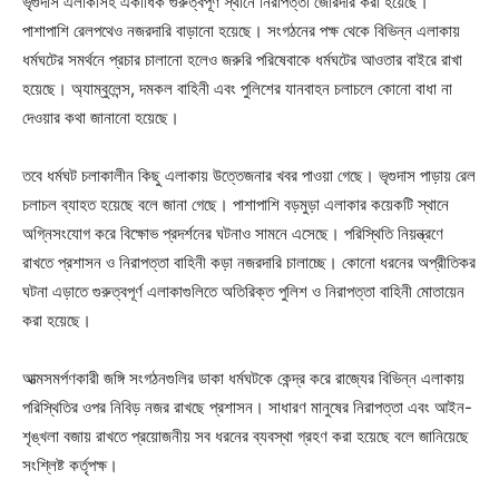
ভৃগুদাস এলাকাসহ একাধিক গুরুত্বপূর্ণ স্থানে নিরাপত্তা জোরদার করা হয়েছে।
পাশাপাশি রেলপথেও নজরদারি বাড়ানো হয়েছে। সংগঠনের পক্ষ থেকে বিভিন্ন এলাকায়
ধর্মঘটের সমর্থনে প্রচার চালানো হলেও জরুরি পরিষেবাকে ধর্মঘটের আওতার বাইরে রাখা
হয়েছে। অ্যাম্বুলেন্স, দমকল বাহিনী এবং পুলিশের যানবাহন চলাচলে কোনো বাধা না
দেওয়ার কথা জানানো হয়েছে।
তবে ধর্মঘট চলাকালীন কিছু এলাকায় উত্তেজনার খবর পাওয়া গেছে। ভৃগুদাস পাড়ায় রেল
চলাচল ব্যাহত হয়েছে বলে জানা গেছে। পাশাপাশি বড়মুড়া এলাকার কয়েকটি স্থানে
অগ্নিসংযোগ করে বিক্ষোভ প্রদর্শনের ঘটনাও সামনে এসেছে। পরিস্থিতি নিয়ন্ত্রণে
রাখতে প্রশাসন ও নিরাপত্তা বাহিনী কড়া নজরদারি চালাচ্ছে। কোনো ধরনের অপ্রীতিকর
ঘটনা এড়াতে গুরুত্বপূর্ণ এলাকাগুলিতে অতিরিক্ত পুলিশ ও নিরাপত্তা বাহিনী মোতায়েন
করা হয়েছে।
আত্মসমর্পণকারী জঙ্গি সংগঠনগুলির ডাকা ধর্মঘটকে কেন্দ্র করে রাজ্যের বিভিন্ন এলাকায়
পরিস্থিতির ওপর নিবিড় নজর রাখছে প্রশাসন। সাধারণ মানুষের নিরাপত্তা এবং আইন-
শৃঙ্খলা বজায় রাখতে প্রয়োজনীয় সব ধরনের ব্যবস্থা গ্রহণ করা হয়েছে বলে জানিয়েছে
সংশ্লিষ্ট কর্তৃপক্ষ।