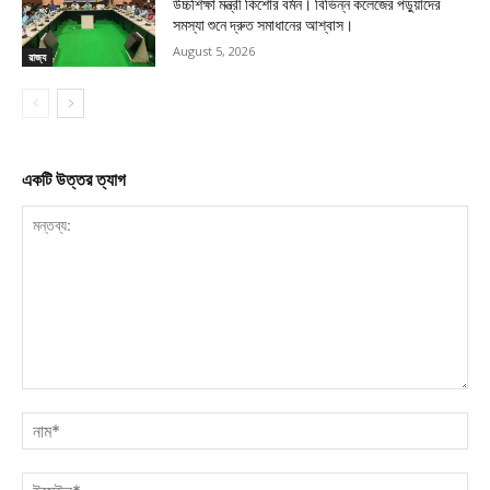
উচ্চশিক্ষা মন্ত্রী কিশোর বর্মন। বিভিন্ন কলেজের পড়ুয়াদের
সমস্যা শুনে দ্রুত সমাধানের আশ্বাস।
August 5, 2026
রাজ্য
একটি উত্তর ত্যাগ
মন্তব্য:
নাম
ইমে