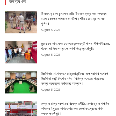
জনপ্রিয় খবর
বিশালগড়ের গোকুলনগরে জমি-বিবাদকে কেন্দ্র করে সংঘবদ্ধ
হামলায় গুরুতর আহত এক মহিলা। ঘটনায় তদন্তে নেমেছে
পুলিশ।
August 5, 2026
মুজাফফর আহমেদের ১৩৭তম জন্মজয়ন্তী পালন সিপিআইএমের,
শ্রদ্ধা জানিয়ে সংগ্রামের শপথ জিতেন্দ্র চৌধুরীর
August 5, 2026
উচ্চশিক্ষার মানোন্নয়নে ছাত্রছাত্রীদের সঙ্গে সরাসরি সংলাপে
উচ্চশিক্ষা মন্ত্রী কিশোর বর্মন। বিভিন্ন কলেজের পড়ুয়াদের
সমস্যা শুনে দ্রুত সমাধানের আশ্বাস।
August 5, 2026
কেন্দ্র ও রাজ্য সরকারের বিরুদ্ধে দুর্নীতি, বেকারত্ব ও নাগরিক
অধিকার ইস্যুতে আগরতলায় সদর জেলা কংগ্রেসের গণ-
অবস্থান কর্মসূচি।