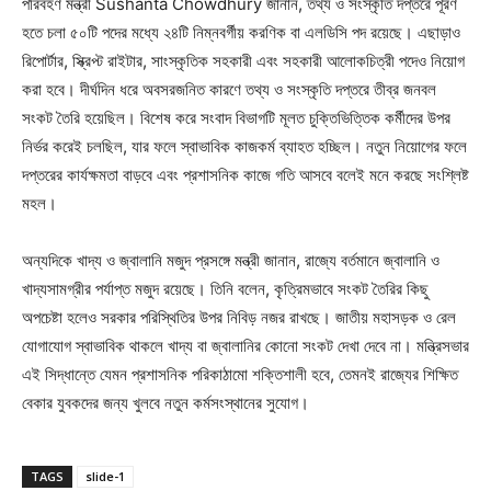
পরিবহণ মন্ত্রী Sushanta Chowdhury জানান, তথ্য ও সংস্কৃতি দপ্তরে পূরণ
হতে চলা ৫০টি পদের মধ্যে ২৪টি নিম্নবর্গীয় করণিক বা এলডিসি পদ রয়েছে। এছাড়াও
রিপোর্টার, স্ক্রিপ্ট রাইটার, সাংস্কৃতিক সহকারী এবং সহকারী আলোকচিত্রী পদেও নিয়োগ
করা হবে। দীর্ঘদিন ধরে অবসরজনিত কারণে তথ্য ও সংস্কৃতি দপ্তরে তীব্র জনবল
সংকট তৈরি হয়েছিল। বিশেষ করে সংবাদ বিভাগটি মূলত চুক্তিভিত্তিক কর্মীদের উপর
নির্ভর করেই চলছিল, যার ফলে স্বাভাবিক কাজকর্ম ব্যাহত হচ্ছিল। নতুন নিয়োগের ফলে
দপ্তরের কার্যক্ষমতা বাড়বে এবং প্রশাসনিক কাজে গতি আসবে বলেই মনে করছে সংশ্লিষ্ট
মহল।
অন্যদিকে খাদ্য ও জ্বালানি মজুদ প্রসঙ্গে মন্ত্রী জানান, রাজ্যে বর্তমানে জ্বালানি ও
খাদ্যসামগ্রীর পর্যাপ্ত মজুদ রয়েছে। তিনি বলেন, কৃত্রিমভাবে সংকট তৈরির কিছু
অপচেষ্টা হলেও সরকার পরিস্থিতির উপর নিবিড় নজর রাখছে। জাতীয় মহাসড়ক ও রেল
যোগাযোগ স্বাভাবিক থাকলে খাদ্য বা জ্বালানির কোনো সংকট দেখা দেবে না। মন্ত্রিসভার
এই সিদ্ধান্তে যেমন প্রশাসনিক পরিকাঠামো শক্তিশালী হবে, তেমনই রাজ্যের শিক্ষিত
বেকার যুবকদের জন্য খুলবে নতুন কর্মসংস্থানের সুযোগ।
TAGS
slide-1