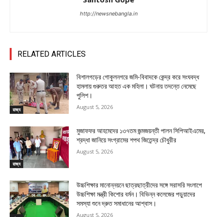
http://newsnebangla.in
RELATED ARTICLES
বিশালগড়ের গোকুলনগরে জমি-বিবাদকে কেন্দ্র করে সংঘবদ্ধ
হামলায় গুরুতর আহত এক মহিলা। ঘটনায় তদন্তে নেমেছে
পুলিশ।
August 5, 2026
রাজ্য
মুজাফফর আহমেদের ১৩৭তম জন্মজয়ন্তী পালন সিপিআইএমের,
শ্রদ্ধা জানিয়ে সংগ্রামের শপথ জিতেন্দ্র চৌধুরীর
August 5, 2026
রাজ্য
উচ্চশিক্ষার মানোন্নয়নে ছাত্রছাত্রীদের সঙ্গে সরাসরি সংলাপে
উচ্চশিক্ষা মন্ত্রী কিশোর বর্মন। বিভিন্ন কলেজের পড়ুয়াদের
সমস্যা শুনে দ্রুত সমাধানের আশ্বাস।
August 5, 2026