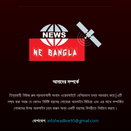
আমাদের সম্পর্কে
তিহ্যবাহী নিউজ রুম প্রভাবশালী সংবাদ ওয়েবসাইটে বেশিরভাগ তথ্য সরবরাহ করে|এটি
লক্ষ্য করা সহজ যে কোনও নির্দিষ্ট বয়সের লোকেরা অনলাইন মিডিয়া এবং এর সাথে সম্পর্কিত
লোকদের উপর অফলাইন চয়ন করুন অন্য একটি বয়সের বিপরীতে নির্বাচন করবে।
যোগাযোগ:
infoheadline95@gmail.com