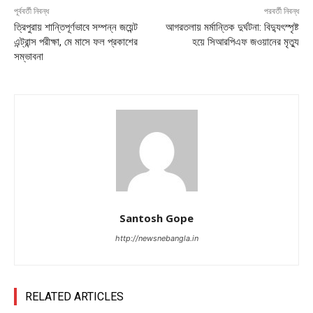
পূর্ববর্তী নিবন্ধ
পরবর্তী নিবন্ধ
ত্রিপুরায় শান্তিপূর্ণভাবে সম্পন্ন জয়েন্ট
আগরতলায় মর্মান্তিক দুর্ঘটনা: বিদ্যুৎস্পৃষ্ট
এন্ট্রান্স পরীক্ষা, মে মাসে ফল প্রকাশের
হয়ে সিআরপিএফ জওয়ানের মৃত্যু
সম্ভাবনা
Santosh Gope
http://newsnebangla.in
RELATED ARTICLES